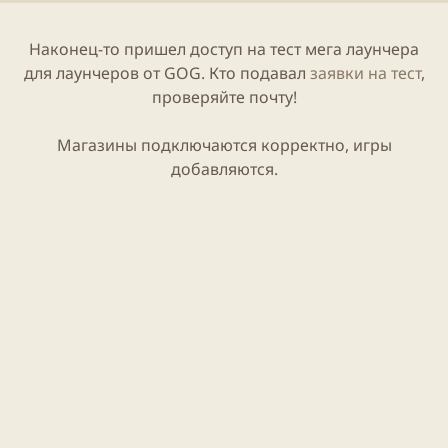
и
н
к
и
а
я
Наконец-то пришел доступ на тест мега лаунчера
ц
с
для лаунчеров от
GOG
. Кто подавал
заявки на тест
,
и
т
проверяйте почту!
и
а
т
ь
Магазины подключаются корректно,
игры
и
добавляются.