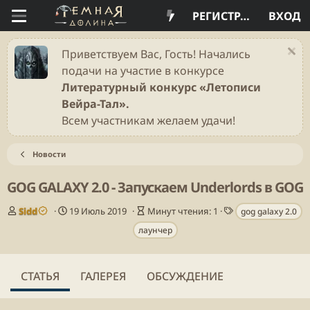
РЕГИСТРАЦИЯ
ВХОД
Приветствуем Вас, Гость! Начались
подачи на участие в конкурсе
Литературный конкурс «Летописи
Вейра-Тал».
Всем участникам желаем удачи!
Новости
GOG GALAXY 2.0 - Запускаем Underlords в GOG
А
Д
В
Т
Sidd
19 Июль 2019
Минут чтения: 1
gog galaxy 2.0
в
а
р
е
лаунчер
т
т
е
г
о
а
м
и
р
п
я
у
ч
СТАТЬЯ
ГАЛЕРЕЯ
ОБСУЖДЕНИЕ
б
т
л
е