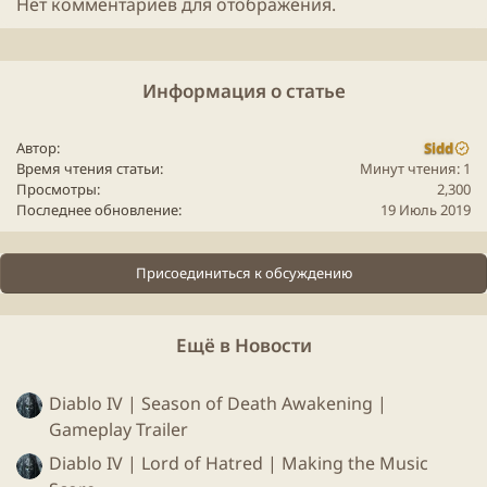
Нет комментариев для отображения.
Параметры запуска
Информация о статье
Автор
Sidd
Время чтения статьи
Минут чтения: 1
Просмотры
2,300
Последнее обновление
19 Июль 2019
Присоединиться к обсуждению
Ещё в Новости
Для того, чтобы запустить игру из
Steam
все равно
Diablo IV | Season of Death Awakening |
требуется запуск стима, но делается все в одну
Gameplay Trailer
кнопку.
Diablo IV | Lord of Hatred | Making the Music