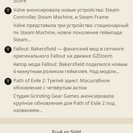
Score
Valve анонсировала новые устройства: Steam
Controller, Steam Machine, и Steam Frame
Valve представила три устройства: стационарный
пк Steam Machine, новое поколение геймпада
Steam...
Fallout: Bakersfield — фанатский мод в сеттинге
оригинального Fallout на движке GZDoom
Автор мода Fallout: Bakersfield поделился новым
6-минутным роликом геймплея. Над модом...
Path of Exile 2: Третий эдикт. Масштабное
обновление с четвёртым актом
Есть всевозможный выбор настроек сортировки,
фильтров и закладок. Особенно удобно окошко
Студия Grinding Gear Games анонсировала
поиска и сортировка по установленным/не
крупное обновление для Path of Exile 2 под
установленным играм. В принципе даже в том виде,
названием...
в котором есть сейчас довольно удобная штука,
потому что я например не знаю где у меня вообще
на компе прячутся origin и uplay и какие там есть
Ещё от Sidd