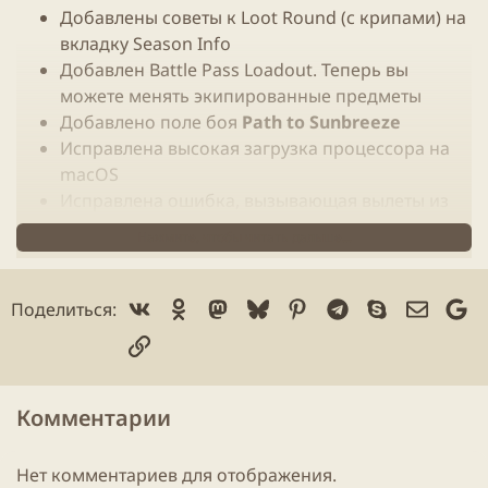
Добавлены советы к Loot Round (с крипами) на
вкладку Season Info
Добавлен Battle Pass Loadout. Теперь вы
можете менять экипированные предметы
Добавлено поле боя
Path to Sunbreeze
Исправлена высокая загрузка процессора на
macOS
Исправлена ошибка, вызывающая вылеты из
игры
.
Нажмите, чтобы читать дальше...
Увеличены Battle Pass XP награды за игровые
матчи:
1 место: 120->150
Vk
Ok
Mastodon
Bluesky
Pinterest
Telegram
Skype
Электр
Go
Поделиться:
2 место: 80->120
Ссылка
3 место: 60->100
4 место: 50->90
5 место: 30->80
Комментарии
6 место: 20->70
7 место: 10->60
Нет комментариев для отображения.
8 место: 10->50