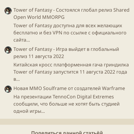
Tower of Fantasy - Состоялся глобал релиз Shared
Open World MMORPG
Изменения альянсов
Tower of Fantasy доступна для всех желающих
бесплатно и без VPN по ссылке с официального
Warlock Alliance
сайта...
теперь нацелен на юнита с наименьшим
здоровьем в
%
,а не с наименьшим значением
Tower of Fantasy - Игра выйдет в глобальный
здоровья
релиз 11 августа 2022
Уровень жизни
Warlock Alliance
изменен с
Китайская кросс платформенная гача гриндилка
[50%, 100%, 150%] на [50%, 80%, 130%]
Tower of Fantasy запустится 11 августа 2022 года
в...
- Troll Alliance Tier 1
теперь дает 10% бонус скорости
Новая ММО Soulframe от создателей Warframe
атаки ВСЕМ союзникам.
- Союз Рыцарей
изменен с [-15, -20, -30] на [-15, -20,
На презентации TennoCon Digital Extremes
-25]
сообщили, что больше не хотят быть студией
- Дополнительный урон
Bloodbound Alliance
одной игры...
изменен с + 100% до + 125%
- Heartless Alliance
изменен с [-5, -10, -20] на [-5, -10,
-15]
Поделиться данной статьёй