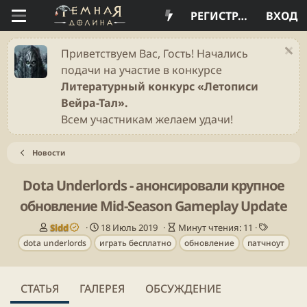
РЕГИСТРАЦИЯ
ВХОД
Приветствуем Вас, Гость! Начались
подачи на участие в конкурсе
Литературный конкурс «Летописи
Вейра-Тал».
Всем участникам желаем удачи!
Новости
Dota Underlords - анонсировали крупное
обновление Mid-Season Gameplay Update
А
Д
В
Т
Sidd
18 Июль 2019
Минут чтения: 11
в
а
р
е
dota underlords
играть бесплатно
обновление
патчноут
т
т
е
г
о
а
м
и
р
п
я
СТАТЬЯ
ГАЛЕРЕЯ
ОБСУЖДЕНИЕ
у
ч
б
т