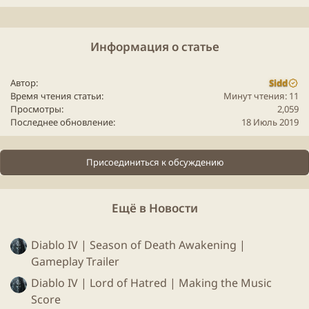
Увеличены награды Battle Pass XP за уровни
Информация о статье
ежедневных испытаний:
Автор
Sidd
250-> 400
Время чтения статьи
Минут чтения: 11
500-> 800
Просмотры
2,059
1000-> 1600
Последнее обновление
18 Июль 2019
Присоединиться к обсуждению
Мобильная версия
Продолжается работа по повышению
Ещё в Новости
производительности на устройствах iOS и
Android
Diablo IV | Season of Death Awakening |
Улучшен расход батареи на iOS
Gameplay Trailer
Геймплей
Diablo IV | Lord of Hatred | Making the Music
Score
Бой продолжится, пока некоторые