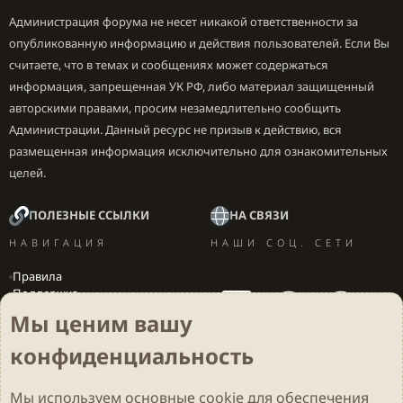
Абаддон:
Администрация форума не несет никакой ответственности за
опубликованную информацию и действия пользователей. Если Вы
Минимальный урон изменен с [45, 90, 180] на
считаете, что в темах и сообщениях может содержаться
[45, 90, 216]
информация, запрещенная УК РФ, либо материал защищенный
Максимальный урон изменен с [55, 110, 220] на
авторскими правами, просим незамедлительно сообщить
[55, 110, 264]
Администрации. Данный ресурс не призыв к действию, вся
Aphotic Shield:
размещенная информация исключительно для ознакомительных
Количество блокируемого урона изменено с
целей.
[100, 300, 500] на[100, 300, 600]
Расколотый Страж:
ПОЛЕЗНЫЕ ССЫЛКИ
НА СВЯЗИ
НАВИГАЦИЯ
НАШИ СОЦ. СЕТИ
Скорость атаки изменена с 0.59 на[0.59, 0.67,
0.77]
Правила
Показатель здоровья изменен с [600, 1100,
Поддержка
Вакансии
2200] на [600, 1100, 2650]
Мы ценим вашу
Локализация игр
Минимальный урон изменен с [75, 150, 250] на
конфиденциальность
[75, 150, 300]
Максимальный урон изменен с [85, 170, 290] на
Мы используем основные
cookie
для обеспечения
[85, 170, 350]