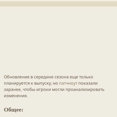
л
е
и
н
к
и
а
я
ц
с
и
т
и
а
т
ь
и
Обновление
в середине сезона еще только
планируется к выпуску, но
патчноут
показали
заранее, чтобы игроки могли проанализировать
изменения.
Общее: