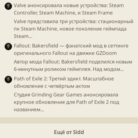
Valve анонсировала новые устройства: Steam
способности не завершат свои атаки (
Лич,
Controller, Steam Machine, и Steam Frame
Знахарь
и
т.д.
)
Призванные мобы больше не будут выбираться
Valve представила три устройства: стационарный
как цель для заклинаний. За исключением
пк Steam Machine, новое поколение геймпада
особых, таких как
Расколотый Страж
и Дух
Steam...
Медведя
Fallout: Bakersfield — фанатский мод в сеттинге
Исправлена ошибка, из-за которой убийцы не
оригинального Fallout на движке GZDoom
прыгали к своим врагам
Автор мода Fallout: Bakersfield поделился новым
6-минутным роликом геймплея. Над модом...
- Ассасины
, у которых есть враг на расстоянии
атаки, будут атаковать, а не прыгать
Path of Exile 2: Третий эдикт. Масштабное
- Изменена продолжительность подготовительной
обновление с четвёртым актом
фазы для первых 3 раундов с 25 до 15 секунд.
Студия Grinding Gear Games анонсировала
- Healing-disabled
юниты
больше не являются
крупное обновление для Path of Exile 2 под
целью лечения
названием...
- Теперь есть уведомление, когда кто-то заканчивает
свою серию побед
- После реролла вы не увидите героев из
Ещё от Sidd
предыдущего магазина(!)