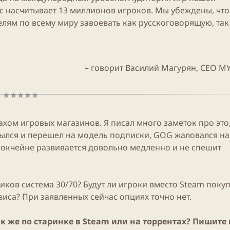
ас насчитывает 13 миллионов игроков. Мы убеждены, чт
елям по всему миру завоевать как русскоговорящую, так
– говорит Василий Магурян, CEO
MY
хом игровых магазинов. Я писал много заметок про это, 
ылся и перешел на модель подписки,
GOG
жаловался на
локчейне развивается довольно медленно и не спешит
ков система 30/70? Будут ли игроки вместо
Steam
покуп
виса? При заявленных сейчас опциях точно нет.
ак же по старинке в
Steam
или на торрентах? Пишите 