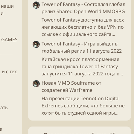
Tower of Fantasy - Состоялся глобал
о наши
релиз Shared Open World MMORPG
 и
Tower of Fantasy доступна для всех
желающих бесплатно и без VPN по
ссылке с официального сайта...
.GAMES
Tower of Fantasy - Игра выйдет в
глобальный релиз 11 августа 2022
Китайская кросс платформенная
гача гриндилка Tower of Fantasy
и с тех
запустится 11 августа 2022 года в...
Новая ММО Soulframe от
создателей Warframe
На презентации TennoCon Digital
Extremes сообщили, что больше не
ать
хотят быть студией одной игры...
в