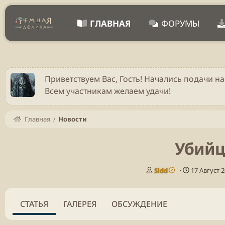
ГЛАВНАЯ
ФОРУМЫ
Приветствуем Вас, Гость! Начались подачи на
Всем участникам желаем удачи!
Главная
Новости
Убийца
А
Д
Sidd
17 Август 
в
а
т
т
о
а
СТАТЬЯ
ГАЛЕРЕЯ
ОБСУЖДЕНИЕ
р
п
у