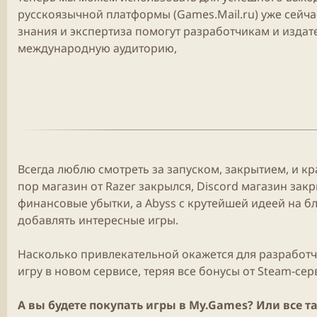
русскоязычной платформы (Games.
Mail.ru
) уже сейч
знания и экспертиза помогут разработчикам и издат
международную аудиторию,
Всегда люблю смотреть за запуском, закрытием, и кра
пор
магазин
от Razer закрылся,
Discord
магазин
закр
финансовые убытки, а
Abyss
с крутейшей идеей на б
добавлять интересные
игры
.
Насколько привлекательной окажется для разработчи
игру в новом сервисе, теряя все бонусы от
Steam
-сер
А вы будете покупать
игры
в
My.Games
? Или все т