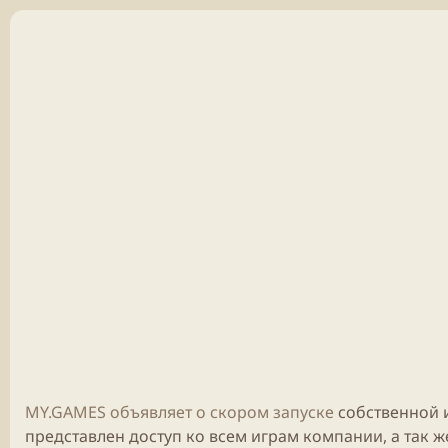
б
л
и
к
а
ц
и
и
MY.GAMES объявляет о скором запуске
собственной 
представлен доступ ко всем играм компании, а так 