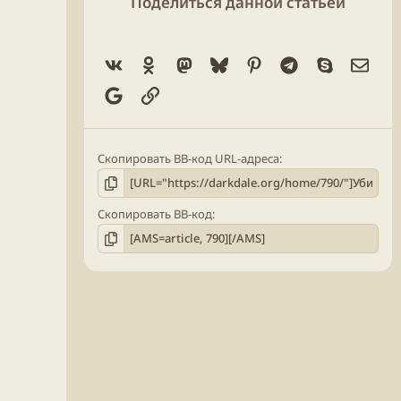
Поделиться данной статьёй
Vk
Ok
Mastodon
Bluesky
Pinterest
Telegram
Skype
Элек
Google
Ссылка
Скопировать BB-код URL-адреса
Скопировать BB-код