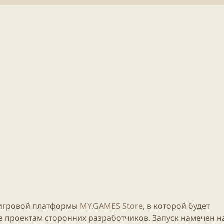
т
е
н
и
я
с
т
а
т
ь
и
игровой платформы
MY.GAMES Store
, в которой будет
же проектам сторонних разработчиков. Запуск намечен н