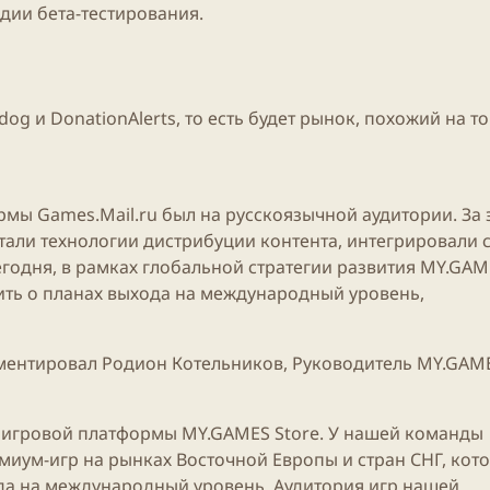
адии бета-тестирования.
og и DonationAlerts, то есть будет рынок, похожий на т
ормы Games.
Mail.ru
был на русскоязычной аудитории. За 
тали технологии дистрибуции контента, интегрировали 
годня, в рамках глобальной стратегии развития
MY.GAM
ть о планах выхода на международный уровень,
ментировал Родион Котельников, Руководитель
MY.GAM
й игровой платформы
MY.GAMES
Store. У нашей команды
миум-игр на рынках Восточной Европы и стран СНГ, кот
да на международный уровень. Аудитория игр нашей