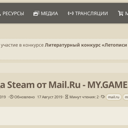
РЕСУРСЫ
МЕДИА
ТРАНСЛЯЦИИ
 участие в конкурсе
Литературный конкурс «Летописи 
 Steam от Mail.Ru - MY.GAME
В
Т
2019
Обновлено
17 Август 2019
Минут чтения: 2
mail.ru
m
р
е
е
г
м
и
я
ч