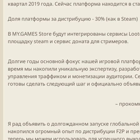
квартал
2019
года. Сейчас платформа находится в ст
Доля платформы за дистрибуцию - 30% (как в
Steam
)
В
MY.GAMES
Store будут интегрированы сервисы Lootd
площадку
steam
и
сервис
доната для стримеров.
Долгие годы основной фокус нашей игровой платф
время мы накопили уникальную экспертизу, разрабо
управления траффиком и монетизации аудитории. Се
готовы сделать следующий шаг и
официально
объяви
– проком
Я рад объявить о долгожданном запуске глобально
накопился огромный опыт по дистрибуции
F2P
и пре
теперь мы можем использовать для успешного выхо