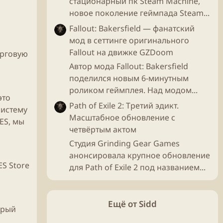
стационарный пк Steam Machine,
новое поколение геймпада Steam...
Fallout: Bakersfield — фанатский
мод в сеттинге оригинального
Fallout на движке GZDoom
орговую
Автор мода Fallout: Bakersfield
поделился новым 6-минутным
роликом геймплея. Над модом...
это
Path of Exile 2: Третий эдикт.
систему
Масштабное обновление с
ES
, мы
четвёртым актом
Студия Grinding Gear Games
анонсировала крупное обновление
ES
Store​
для Path of Exile 2 под названием...
Ещё от Sidd
орый