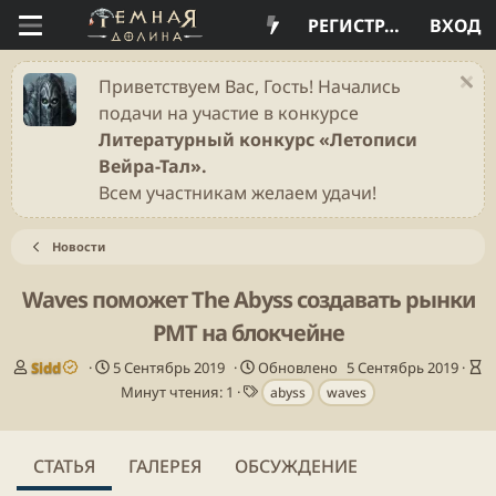
РЕГИСТРАЦИЯ
ВХОД
Приветствуем Вас, Гость! Начались
подачи на участие в конкурсе
Литературный конкурс «Летописи
Вейра-Тал».
Всем участникам желаем удачи!
Новости
Waves поможет The Abyss создавать рынки
РМТ на блокчейне
А
Д
В
Sidd
5 Сентябрь 2019
Обновлено
5 Сентябрь 2019
в
а
Т
р
Минут чтения: 1
abyss
waves
т
т
е
е
о
а
г
м
р
п
и
я
СТАТЬЯ
ГАЛЕРЕЯ
ОБСУЖДЕНИЕ
у
ч
б
т