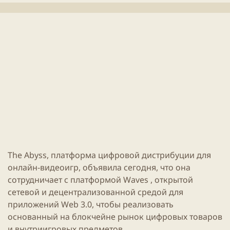
л
е
и
н
к
и
а
я
ц
с
и
т
и
а
т
ь
и
The
Abyss
, платформа цифровой дистрибуции для
онлайн
-видеоигр, объявила сегодня, что она
сотрудничает с платформой Waves , открытой
сетевой и децентрализованной средой для
приложений Web 3.0, чтобы реализовать
основанный на блокчейне рынок цифровых товаров
и внутриигровых предметов.