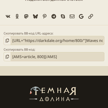
Vk
Ok
Mastodon
Bluesky
Pinterest
Telegram
Skype
Электронная поч
Google
Ссылка
Скопировать BB-код URL-адреса
Скопировать BB-код