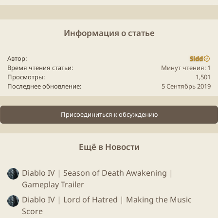
механики и торговли товарами. Мы твердо верим,
что игровая индустрия станет восторженным
Информация о статье
пользователем блокчейна, а партнерство с The
Abyss
будет способствовать его широкому
использованию
Автор
Sidd
Время чтения статьи
Минут чтения: 1
Просмотры
1,501
Последнее обновление
5 Сентябрь 2019
- Александр Иванов, основатель и генеральный
директор платформы Waves.​
Присоединиться к обсуждению
Интеграция технологии Waves позволит компании
Abyss
создать один из лучших и самых передовых
Ещё в Новости
цифровых рынков в индустрии видеоигр. Помимо
стимулирования внедрения блокчейна,
Diablo IV | Season of Death Awakening |
предполагается также увеличить скорость
Gameplay Trailer
обработки торговых транзакций
Diablo IV | Lord of Hatred | Making the Music
Score