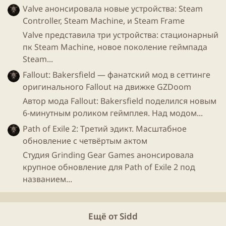
- Константин Бойко-Романовский, основатель
Abyss
.​
Valve анонсировала новые устройства: Steam
Controller, Steam Machine, и Steam Frame
Valve представила три устройства: стационарный
пк Steam Machine, новое поколение геймпада
Вот оно,
будущее
игр и криптовалют!
Steam...
Регистрируйтесь
в Abyss
сейчас, чтобы стать частью
Fallout: Bakersfield — фанатский мод в сеттинге
грядущих изменений в игровой индустрии)
оригинального Fallout на движке GZDoom
Автор мода Fallout: Bakersfield поделился новым
6-минутным роликом геймплея. Над модом...
Path of Exile 2: Третий эдикт. Масштабное
обновление с четвёртым актом
Студия Grinding Gear Games анонсировала
крупное обновление для Path of Exile 2 под
названием...
Ещё от Sidd