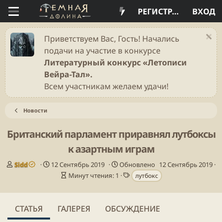
РЕГИСТРАЦИЯ
ВХОД
Приветствуем Вас, Гость! Начались
подачи на участие в конкурсе
Литературный конкурс «Летописи
Вейра-Тал».
Всем участникам желаем удачи!
Новости
Британский парламент приравнял лутбоксы
к азартным играм
А
Д
Sidd
12 Сентябрь 2019
Обновлено
12 Сентябрь 2019
в
а
В
Т
Минут чтения: 1
лутбокс
т
т
р
е
о
а
е
г
р
п
м
и
СТАТЬЯ
ГАЛЕРЕЯ
ОБСУЖДЕНИЕ
у
я
б
ч