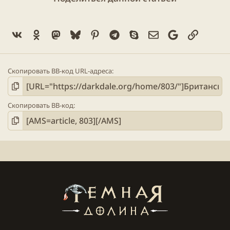
Vk
Ok
Mastodon
Bluesky
Pinterest
Telegram
Skype
Электронная поч
Google
Ссылка
Скопировать BB-код URL-адреса
Скопировать BB-код