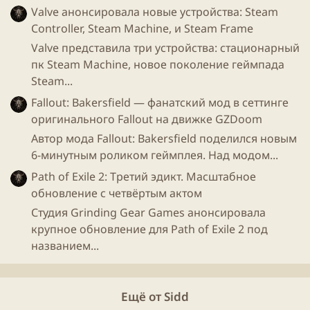
Отчет
передан в правительство для издания
Valve анонсировала новые устройства: Steam
регулирующих законов.
Controller, Steam Machine, и Steam Frame
Valve представила три устройства: стационарный
пк Steam Machine, новое поколение геймпада
Steam...
У нас такое, как вы понимаете, лучше не делать,
Fallout: Bakersfield — фанатский мод в сеттинге
поскольку при обсуждении "wilfully obtuse" будут и
оригинального Fallout на движке GZDoom
те и другие, и скорее всего только обложат
Автор мода Fallout: Bakersfield поделился новым
дополнительными налогами разработчиков и в
6-минутным роликом геймплея. Над модом...
итоге игроки будут платить еще больше =)
Path of Exile 2: Третий эдикт. Масштабное
обновление с четвёртым актом
Студия Grinding Gear Games анонсировала
крупное обновление для Path of Exile 2 под
названием...
Ещё от Sidd