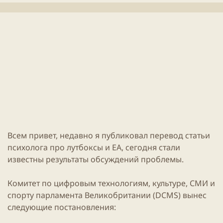
л
т
и
е
к
н
а
и
ц
я
и
с
и
т
а
т
ь
и
Всем привет, недавно я публиковал перевод
статьи
психолога про лутбоксы и EA, сегодня стали
известны результаты обсуждений проблемы.
Комитет по цифровым технологиям, культуре, СМИ и
спорту парламента Великобритании (DCMS)
вынес
следующие постановления: