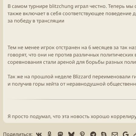
В самом турнире blitzchung играл честно. Теперь мы
также включает в себя соответствующее поведение д
за победу в трансляции
Тем не менее игрок отстранен на 6 месяцев за так 
говорят, что они не против различных политических 
соревнования стали ареной для борьбы разных поли
Так же на прошлой неделе
Blizzard
переименовали гил
и получив горы хейта от неравнодушной общественн
Я просто подумал, что эта новость хорошо коррелиру
Vk
Ok
Mastodon
Bluesky
Pinterest
Telegram
Skype
Электр
Go
Поделиться: