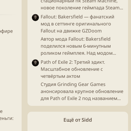
стационарный пк Steam Machine,
новое поколение геймпада Steam...
Fallout: Bakersfield — фанатский
мод в сеттинге оригинального
Fallout на движке GZDoom
 эфире
Автор мода Fallout: Bakersfield
поделился новым 6-минутным
роликом геймплея. Над модом...
Path of Exile 2: Третий эдикт.
Масштабное обновление с
четвёртым актом
Студия Grinding Gear Games
анонсировала крупное обновление
для Path of Exile 2 под названием...
ые
еньги
:
Ещё от Sidd