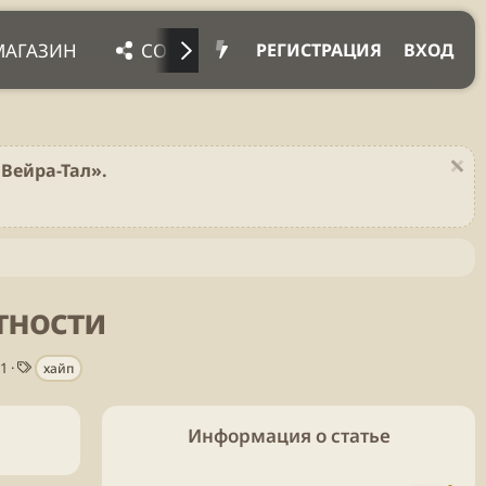
МАГАЗИН
СОЦ. СЕТИ
ПРОЧЕЕ
ПОД
РЕГИСТРАЦИЯ
ВХОД
Вейра-Тал».
тности
Т
 1
хайп
е
г
и
Информация о статье