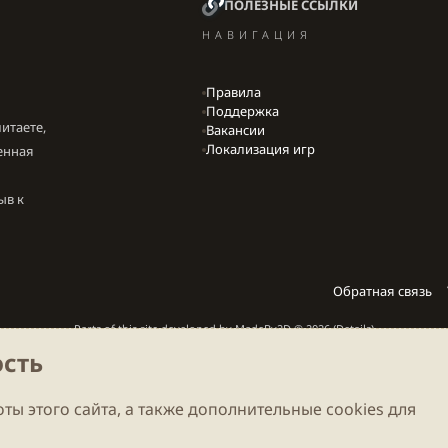
ПОЛЕЗНЫЕ ССЫЛКИ
НАВИГАЦИЯ
Правила
Поддержка
итаете,
Вакансии
Локализация игр
енная
ыв к
Обратная связь
Parts of this site developed by
MadeBy2D
© 2026 (
Details
)
сть
Локализация
LiaNdrY
Theming with
by:
Darkdale.org
ты этого сайта, а также дополнительные cookies для