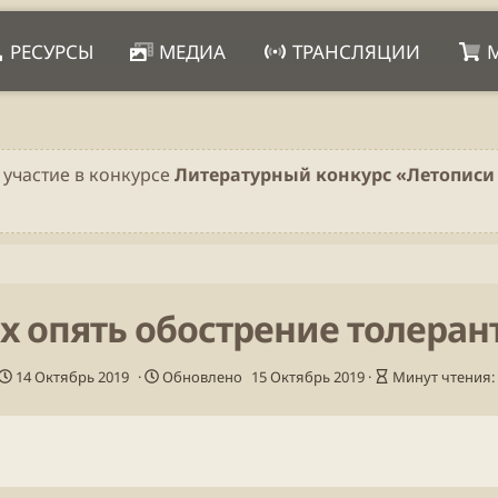
РЕСУРСЫ
МЕДИА
ТРАНСЛЯЦИИ
 участие в конкурсе
Литературный конкурс «Летописи 
ах опять обострение толеран
Д
В
14 Октябрь 2019
Обновлено
15 Октябрь 2019
Минут чтения:
а
р
т
е
а
м
п
я
у
ч