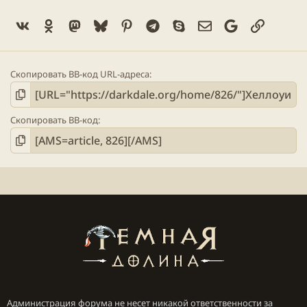
Vk
Ok
Mastodon
Bluesky
Pinterest
Telegram
Skype
Электронная поч
Google
Ссылка
Скопировать BB-код URL-адреса
Скопировать BB-код
Администрация форума не несет никакой ответственности за