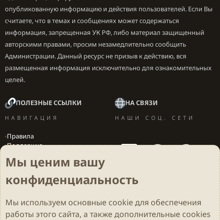
опубликованную информацию и действия пользователей. Если Вы
считаете, что в темах и сообщениях может содержаться
информация, запрещенная УК РФ, либо материал защищенный
авторскими правами, просим незамедлительно сообщить
Администрации. Данный ресурс не призыв к действию, вся
размещенная информация исключительно для ознакомительных
целей.
ПОЛЕЗНЫЕ ССЫЛКИ
НА СВЯЗИ
НАВИГАЦИЯ
НАШИ СОЦ. СЕТИ
Правила
Поддержка
Вакансии
Мы ценим вашу
Локализация игр
конфиденциальность
Мы используем основные
cookie
для обеспечения
Cookies
Darkdale - Основа [v.2.3.2 rc1] 🔥
Русский (RU)
работы этого сайта, а также дополнительные cookies
Обратная связь
Условия и правила