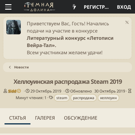
РЕГИСТРАЦИЯ
ВХОД
Приветствуем Вас, Гость! Начались
подачи на участие в конкурсе
Литературный конкурс «Летописи
Вейра-Тал».
Всем участникам желаем удачи!
Новости
Хеллоуинская распродажа Steam 2019
А
Д
Sidd
29 Октябрь 2019
Обновлено
30 Октябрь 2019
в
В
а
Т
Минут чтения: 1
steam
распродажа
хеллоуин
т
р
т
е
о
е
а
г
р
м
п
и
СТАТЬЯ
ГАЛЕРЕЯ
ОБСУЖДЕНИЕ
я
у
ч
б
т
л