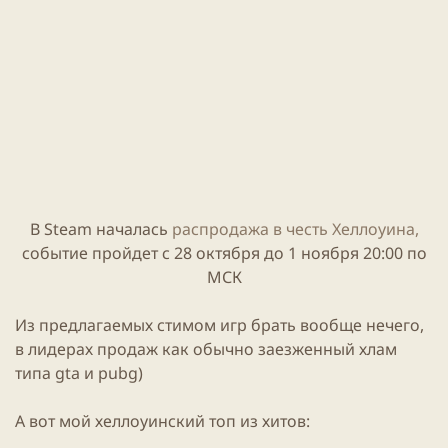
е
и
н
к
и
а
я
ц
с
и
т
и
а
т
ь
и
В
Steam
началась
распродажа в честь Хеллоуина,
событие пройдет с 28 октября до 1 ноября 20:00 по
МСК
Из предлагаемых стимом игр брать вообще нечего,
в лидерах продаж как обычно заезженный хлам
типа gta и
pubg
)
А вот мой хеллоуинский топ из хитов: