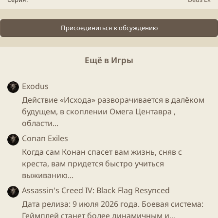
расследования, по поручению Дэвида Шарифа —
директора «Шариф Индастриз», Адаму вживляют
имплантаты: искусственные глазные яблоки,
Присоединиться к обсуждению
мозговой чип, подкожную броню «Кожа Носорога»,
механические руки и ноги, а также другие
Ещё в Игры
вспомогательные имплантаты, встраиваемые в
тело.... Остальное узнайте сами за прохождением
"
Exodus
Действие «Исхода» разворачивается в далёком
Итог: сам в очередной раз играю, не могу
будущем, в скоплении Омега Центавра ,
нарадоваться, всем советую) в конце немного арта
области...
вам) И добра) <(~_^)>
Conan Exiles
Когда сам Конан спасет вам жизнь, сняв с
креста, вам придется быстро учиться
выживанию...
Assassin's Creed IV: Black Flag Resynced
Дата релиза: 9 июля 2026 года. Боевая система:
Геймплей станет более динамичным и...