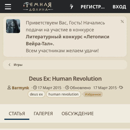
РЕГИСТРАЦИЯ
ВХОД
Приветствуем Вас, Гость! Начались
подачи на участие в конкурсе
Литературный конкурс «Летописи
Вейра-Тал».
Всем участникам желаем удачи!
Игры
Deus Ex: Human Revolution
А
Д
Т
Barmynk
17 Март 2015
Обновлено
17 Март 2015
в
а
е
deus ex
human revolution
Избранное
т
т
г
о
а
и
р
п
СТАТЬЯ
ГАЛЕРЕЯ
ОБСУЖДЕНИЕ
у
б
л