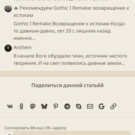
🔥 Рекомендуем
Gothic I Remake: возвращение к
истокам
Gothic I Remake Возвращение к истокам Когда-
то давным-давно, лет 20 с лишним назад
именно...
Anthem
В начале боги обуздали гимн, источник чистого
творения. И на свет появились дивные земли...
Поделиться данной статьёй
Vk
Ok
Mastodon
Bluesky
Pinterest
Telegram
Skype
Электронная поч
Google
Ссылка
Скопировать BB-код URL-адреса