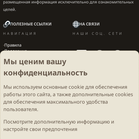
размещенная информация исключительно для ознакомительных
целей.
ПОЛЕЗНЫЕ ССЫЛКИ
НА СВЯЗИ
НАВИГАЦИЯ
НАШИ СОЦ. СЕТИ
Правила
Поддержка
Вакансии
Мы ценим вашу
Локализация игр
конфиденциальность
Мы используем основные
cookie
для обеспечения
Cookies
Darkdale - Основа [v.2.3.2 rc1] 🔥
Русский (RU)
работы этого сайта, а также дополнительные cookies
Обратная связь
Условия и правила
для обеспечения максимального удобства
Политика конфиденциальности
Помощь
R
S
пользователя.
S
Parts of this site developed by
MadeBy2D
© 2026 (
Details
)
Посмотрите дополнительную информацию и
настройте свои предпочтения
Локализация
LiaNdrY
Theming with
by:
Darkdale.org