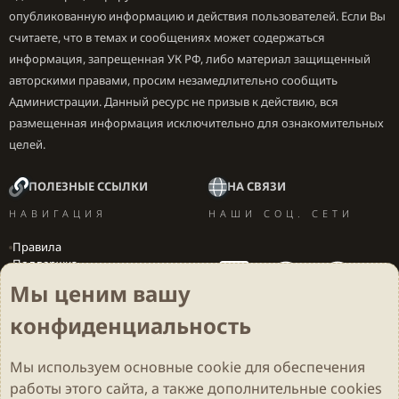
опубликованную информацию и действия пользователей. Если Вы
считаете, что в темах и сообщениях может содержаться
информация, запрещенная УК РФ, либо материал защищенный
авторскими правами, просим незамедлительно сообщить
Администрации. Данный ресурс не призыв к действию, вся
размещенная информация исключительно для ознакомительных
целей.
ПОЛЕЗНЫЕ ССЫЛКИ
НА СВЯЗИ
НАВИГАЦИЯ
НАШИ СОЦ. СЕТИ
Правила
Поддержка
Вакансии
Мы ценим вашу
Локализация игр
конфиденциальность
Мы используем основные
cookie
для обеспечения
Cookies
Darkdale - Основа [v.2.3.2 rc1] 🔥
Русский (RU)
работы этого сайта, а также дополнительные cookies
Обратная связь
Условия и правила