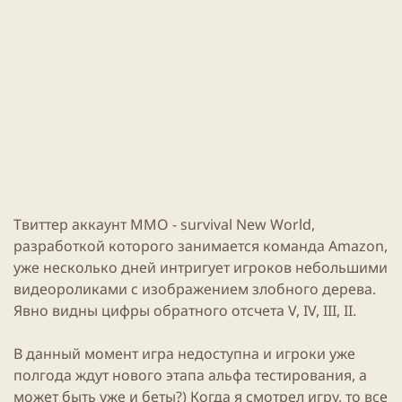
и
н
к
и
а
я
ц
с
и
т
и
а
т
ь
и
Твиттер аккаунт
MMO
-
survival
New World
,
разработкой которого занимается команда
Amazon
,
уже несколько дней интригует игроков небольшими
видеороликами с изображением злобного дерева.
Явно видны цифры обратного отсчета V, IV, III, II.
В данный момент
игра
недоступна и игроки уже
полгода ждут нового этапа альфа тестирования, а
может быть уже и беты?) Когда я смотрел игру, то все