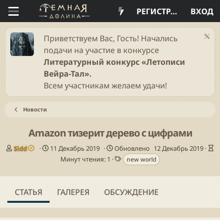
РЕГИСТРАЦИЯ
ВХОД
Приветствуем Вас, Гость! Начались
подачи на участие в конкурсе
Литературный конкурс «Летописи
Вейра-Тал».
Всем участникам желаем удачи!
Новости
Amazon тизерит дерево с цифрами
А
Д
В
Sidd
11 Декабрь 2019
Обновлено
12 Декабрь 2019
в
а
Т
р
Минут чтения: 1
new world
т
т
е
е
о
а
г
м
р
п
и
я
СТАТЬЯ
ГАЛЕРЕЯ
ОБСУЖДЕНИЕ
у
ч
б
т
л
е