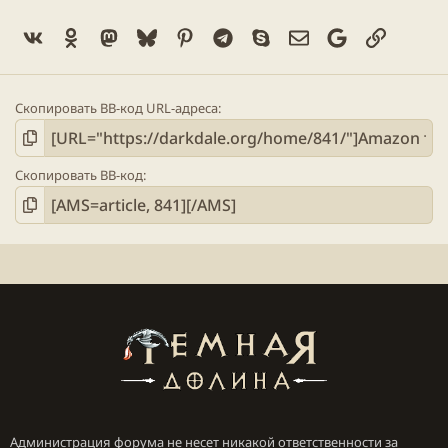
Vk
Ok
Mastodon
Bluesky
Pinterest
Telegram
Skype
Электронная поч
Google
Ссылка
Скопировать BB-код URL-адреса
Скопировать BB-код
Администрация форума не несет никакой ответственности за