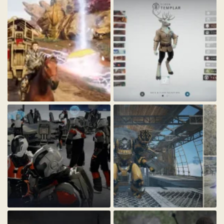
Qp4yRXQ_1_.webp
5D7gy4Z_1_.webp
18.2 KБ · Просмотры: 354
17.8 KБ · Просмотры: 355
shkxjkC_1_.webp
1xWZaeo_1_.webp
49.4 KБ · Просмотры: 365
113.9 KБ · Просмотры: 346
J2IaI0Z_1_.webp
contents-ground-2_1_.webp