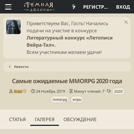
РЕГИСТРАЦИЯ
ВХОД
Приветствуем Вас, Гость! Начались
подачи на участие в конкурсе
Литературный конкурс «Летописи
Вейра-Тал».
Всем участникам желаем удачи!
Новости
Самые ожидаемые MMORPG 2020 года
А
Д
В
Т
Sidd
24 Ноябрь 2019
Минут чтения: 7
2020
в
а
р
е
mmorpg
игры
т
т
е
г
о
а
м
и
р
п
я
у
ч
СТАТЬЯ
ГАЛЕРЕЯ
ОБСУЖДЕНИЕ
б
т
л
е