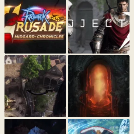
96.3 KБ · Просмотры: 348
174 KБ · Просмотры: 319
ZCHPsaL_1_.webp
project_tl_ncsoft-720x340_1_.webp
27.4 KБ · Просмотры: 294
28.6 KБ · Просмотры: 376
fY8GvXE_1_.webp
JX6NP85V08Y51572717118509_1_.webp
115.3 KБ · Просмотры: 276
21.4 KБ · Просмотры: 274