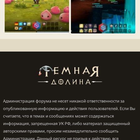
img_slide2_3_1031[1].webp
img_slide2_1_1031[1].webp
122.3 KБ · Просмотры: 194
92.9 KБ · Просмотры: 191
Администрация форума не несет никакой ответственности за
опубликованную информацию и действия пользователей. Если Вы
считаете, что в темах и сообщениях может содержаться
информация, запрещенная УК РФ, либо материал защищенный
авторскими правами, просим незамедлительно сообщить
Администрации. Данный ресурс не призыв к действию, вся