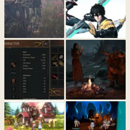
5TPAvY8_1_.webp
Xap5MRu_1_.webp
80.6 KБ · Просмотры: 305
66.9 KБ · Просмотры: 294
b3ZGXtU_1_.webp
8OHMdzo_1_.webp
23.7 KБ · Просмотры: 283
27.4 KБ · Просмотры: 478