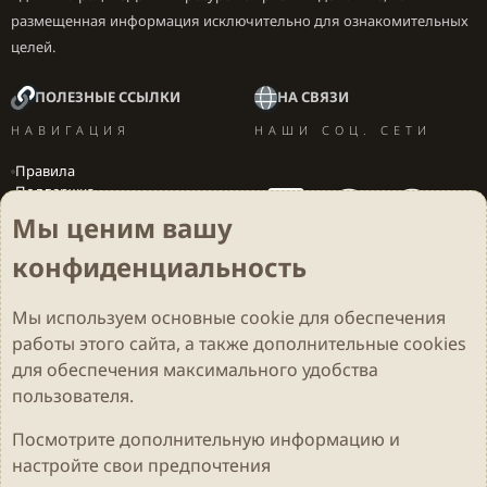
размещенная информация исключительно для ознакомительных
целей.
ПОЛЕЗНЫЕ ССЫЛКИ
НА СВЯЗИ
НАВИГАЦИЯ
НАШИ СОЦ. СЕТИ
Правила
Поддержка
Вакансии
Мы ценим вашу
Локализация игр
конфиденциальность
Мы используем основные
cookie
для обеспечения
Cookies
Darkdale - Основа [v.2.3.2 rc1] 🔥
Русский (RU)
работы этого сайта, а также дополнительные cookies
Обратная связь
Условия и правила
для обеспечения максимального удобства
Политика конфиденциальности
Помощь
R
S
пользователя.
S
Parts of this site developed by
MadeBy2D
© 2026 (
Details
)
Посмотрите дополнительную информацию и
настройте свои предпочтения
Локализация
LiaNdrY
Theming with
by:
Darkdale.org