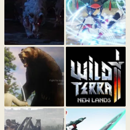
3xMNgml_1_.webp
2ui2UW7_1_.webp
14.5 KБ · Просмотры: 258
138.3 KБ · Просмотры: 286
pOJ2V50_1_.webp
u68rFNG_1_.webp
68.2 KБ · Просмотры: 307
11.6 KБ · Просмотры: 256