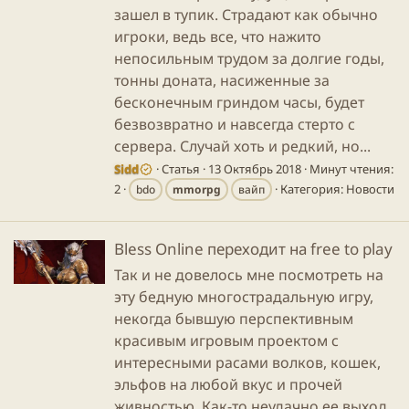
зашел в тупик. Страдают как обычно
игроки, ведь все, что нажито
непосильным трудом за долгие годы,
тонны доната, насиженные за
бесконечным гриндом часы, будет
безвозвратно и навсегда стерто с
сервера. Случай хоть и редкий, но...
Sidd
Статья
13 Октябрь 2018
Минут чтения:
2
Категория:
Новости
bdo
mmorpg
вайп
Bless Online переходит на free to play
Так и не довелось мне посмотреть на
эту бедную многострадальную игру,
некогда бывшую перспективным
красивым игровым проектом с
интересными расами волков, кошек,
эльфов на любой вкус и прочей
живностью. Как-то неудачно ее выход