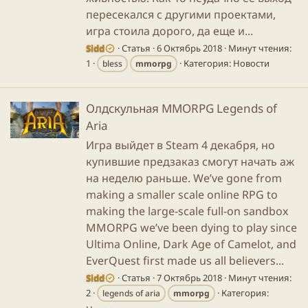
пересекался с другими проектами,
игра стоила дорого, да еще и...
Sidd
Статья
6 Октябрь 2018
Минут чтения:
1
Категория:
Новости
bless
mmorpg
Олдскульная MMORPG Legends of
Aria
Игра выйдет в Steam 4 декабря, но
купившие предзаказ смогут начать аж
на неделю раньше. We’ve gone from
making a smaller scale online RPG to
making the large-scale full-on sandbox
MMORPG we’ve been dying to play since
Ultima Online, Dark Age of Camelot, and
EverQuest first made us all believers...
Sidd
Статья
7 Октябрь 2018
Минут чтения:
2
Категория:
legends of aria
mmorpg