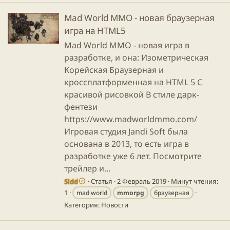
Mad World MMO - новая браузерная
игра на HTML5
Mad World MMO - новая игра в
разработке, и она: Изометрическая
Корейская Браузерная и
кросcплатформенная на HTML 5 С
красивой рисовкой В стиле дарк-
фентези
https://www.madworldmmo.com/
Игровая студия Jandi Soft была
основана в 2013, то есть игра в
разработке уже 6 лет. Посмотрите
трейлер и...
Sidd
Статья
2 Февраль 2019
Минут чтения:
1
mad world
mmorpg
браузерная
Категория:
Новости