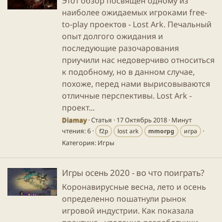
Этот обзор посвящен одному из
наиболее ожидаемых игроками free-
to-play проектов - Lost Ark. Печальный
опыт долгого ожидания и
последующие разочарования
приучили нас недоверчиво относиться
к подобному, но в данном случае,
похоже, перед нами вырисовываются
отличные перспективы. Lost Ark -
проект...
Diamay
Статья
17 Октябрь 2018
Минут
чтения: 6
f2p
lost ark
mmorpg
игра
Категория:
Игры
Игры осень 2020 - во что поиграть?
Коронавирусные весна, лето и осень
определенно пошатнули рынок
игровой индустрии. Как показала