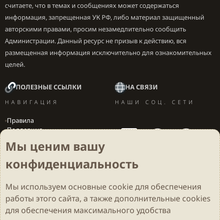
считаете, что в темах и сообщениях может содержаться
информация, запрещенная УК РФ, либо материал защищенный
авторскими правами, просим незамедлительно сообщить
Администрации. Данный ресурс не призыв к действию, вся
размещенная информация исключительно для ознакомительных
целей.
ПОЛЕЗНЫЕ ССЫЛКИ
НА СВЯЗИ
НАВИГАЦИЯ
НАШИ СОЦ. СЕТИ
Правила
Поддержка
Вакансии
Мы ценим вашу
Локализация игр
конфиденциальность
Мы используем основные
cookie
для обеспечения
Cookies
Darkdale - Основа [v.2.3.2 rc1] 🔥
Русский (RU)
работы этого сайта, а также дополнительные cookies
Обратная связь
Условия и правила
для обеспечения максимального удобства
Политика конфиденциальности
Помощь
R
S