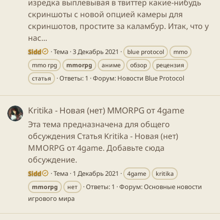
изредка выплевывая в твиттер какие-нибудь
скриншоты с новой опцией камеры для
скриншотов, простите за каламбур. Итак, что у
нас...
Sidd
Тема
3 Декабрь 2021
blue protocol
mmo
mmo rpg
mmorpg
аниме
обзор
рецензия
Ответы: 1
Форум:
Новости Blue Protocol
статья
Kritika - Новая (нет) MMORPG от 4game
Эта тема предназначена для общего
обсуждения Статья Kritika - Новая (нет)
MMORPG от 4game. Добавьте сюда
обсуждение.
Sidd
Тема
1 Декабрь 2021
4game
kritika
Ответы: 1
Форум:
Основные новости
mmorpg
нет
игрового мира