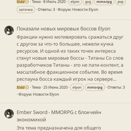
Sidd
Тема
8 Июль 2020
elyon
gvg
mmorpg
pvp
Ответы: 3
Форум:
Новости Elyon
заточка
Показали новых мировых боссов Elyon
Фракции нужно мотивировать сражаться друг
с другом за что-то большее, нежели кучка
ресурсов. И одной из таких точек интереса
станут новые мировые боссы - Титаны Со слов
разработчиков Титаны - это не пати-контент, а
масштабное фракционное событие. Во время
респауна босса каждый игрок на сервере...
Sidd
Тема
25 Июнь 2020
Ответы: 3
elyon
mmorpg
Форум:
Новости Elyon
Ember Sword - MMORPG с блокчейн
экономикой
Эта тема предназначена для общего