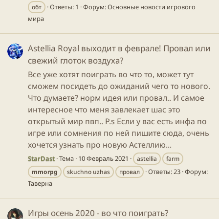
Ответы: 1
Форум:
Основные новости игрового
обт
мира
Astellia Royal выходит в феврале! Провал или
свежий глоток воздуха?
Все уже хотят поиграть во что то, может тут
сможем посидеть до ожиданий чего то нового.
Что думаете? норм идея или провал.. И самое
интересное что меня завлекает шас это
открытый мир пвп.. P.s Если у вас есть инфа по
игре или сомнения по ней пишите сюда, очень
хочется узнать про новую Астеллию...
StarDast
Тема
10 Февраль 2021
astellia
farm
Ответы: 23
Форум:
mmorpg
skuchno uzhas
провал
Таверна
Игры осень 2020 - во что поиграть?