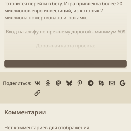
готовится перейти в бету.
Игра
привлекла более 20
миллионов евро инвестиций, из которых 2
миллиона пожертвовано игроками.
Вход на альфу по прежнему дорогой - минимум 60$
Дорожная
карта
проекта:
Нажмите, чтобы читать дальше...
Vk
Ok
Mastodon
Bluesky
Pinterest
Telegram
Skype
Электр
Go
Поделиться:
Ссылка
Комментарии
Нет комментариев для отображения.