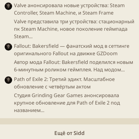
Valve анонсировала новые устройства: Steam
Controller, Steam Machine, и Steam Frame
Valve представила три устройства: стационарный
пк Steam Machine, новое поколение геймпада
Steam...
Fallout: Bakersfield — фанатский мод в сеттинге
оригинального Fallout на движке GZDoom
Автор мода Fallout: Bakersfield поделился новым
6-минутным роликом геймплея. Над модом...
Path of Exile 2: Третий эдикт. Масштабное
обновление с четвёртым актом
На форуме
игры
заявлено около 180 гильдий
Студия Grinding Gear Games анонсировала
количеством выше 10 игроков, а самая крупная
крупное обновление для Path of Exile 2 под
насчитывает 1000 человек. Конечно, пока это цифры
названием...
на бумаге, но выглядит уже интересно)
Ещё от Sidd