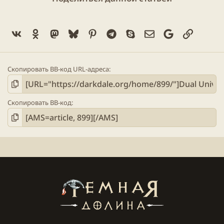
Vk
Ok
Mastodon
Bluesky
Pinterest
Telegram
Skype
Электронная поч
Google
Ссылка
Скопировать BB-код URL-адреса
Скопировать BB-код