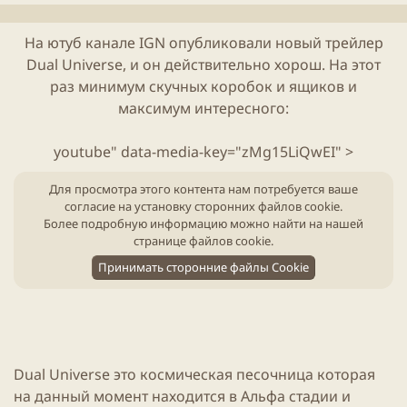
л
е
и
н
На ютуб канале IGN опубликовали новый трейлер
к
и
Dual Universe
, и он действительно хорош. На этот
а
я
ц
с
раз минимум скучных коробок и ящиков и
и
т
максимум интересного:
и
а
т
youtube" data-media-key="zMg15LiQwEI" >
ь
и
Для просмотра этого контента нам потребуется ваше
согласие на установку сторонних файлов cookie.
Более подробную информацию можно найти на нашей
странице файлов cookie
.
Принимать сторонние файлы Cookie
Dual Universe
это космическая
песочница
которая
на данный момент находится в Альфа стадии и