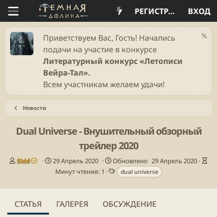
РЕГИСТРАЦИЯ
ВХОД
Приветствуем Вас, Гость! Начались
подачи на участие в конкурсе
Литературный конкурс «Летописи
Вейра-Тал».
Всем участникам желаем удачи!
Новости
Dual Universe - Внушительный обзорный
трейлер 2020
А
Д
В
Sidd
29 Апрель 2020
Обновлено
29 Апрель 2020
в
а
Т
р
Минут чтения: 1
dual universe
т
т
е
е
о
а
г
м
р
п
и
я
СТАТЬЯ
ГАЛЕРЕЯ
ОБСУЖДЕНИЕ
у
ч
б
т