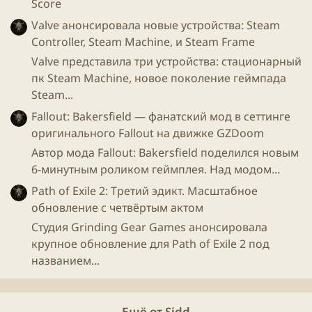
Score
Valve анонсировала новые устройства: Steam
Controller, Steam Machine, и Steam Frame
Valve представила три устройства: стационарный
пк Steam Machine, новое поколение геймпада
Это очень круто, когда
игры
становятся настоящим
Steam...
искусством, пусть даже и жертвуя динамичной
механикой и количеством игроков.
Fallout: Bakersfield — фанатский мод в сеттинге
оригинального Fallout на движке GZDoom
youtube" data-media-key="sJuGkGJG9zE" >
Автор мода Fallout: Bakersfield поделился новым
6-минутным роликом геймплея. Над модом...
Для просмотра этого контента нам потребуется ваше
Path of Exile 2: Третий эдикт. Масштабное
согласие на установку сторонних файлов cookie.
Более подробную информацию можно найти на нашей
обновление с четвёртым актом
странице файлов cookie
.
Студия Grinding Gear Games анонсировала
Принимать сторонние файлы Cookie
крупное обновление для Path of Exile 2 под
названием...
Ещё от Sidd