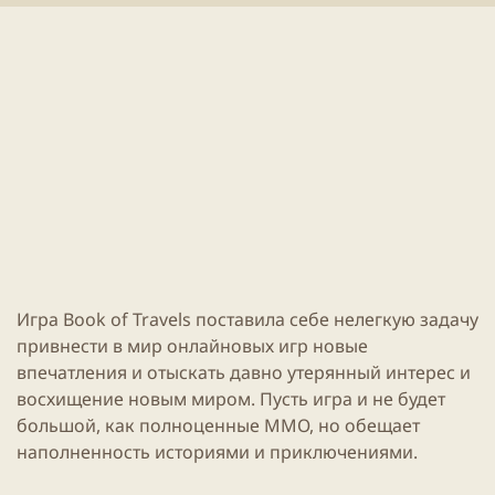
л
е
и
н
к
и
а
я
ц
с
и
т
и
а
т
ь
и
Игра
Book of Travels
поставила себе нелегкую задачу
привнести в мир онлайновых игр новые
впечатления и отыскать давно утерянный интерес и
восхищение новым миром. Пусть
игра
и не будет
большой, как полноценные
ММО
, но обещает
наполненность историями и приключениями.