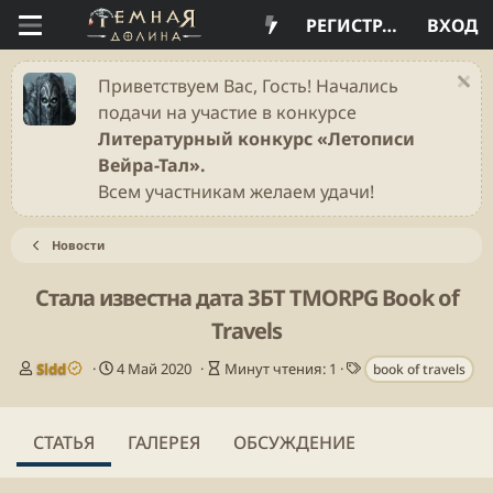
РЕГИСТРАЦИЯ
ВХОД
Приветствуем Вас, Гость! Начались
подачи на участие в конкурсе
Литературный конкурс «Летописи
Вейра-Тал».
Всем участникам желаем удачи!
Новости
Стала известна дата ЗБТ TMORPG Book of
Travels
А
Д
В
Т
Sidd
4 Май 2020
Минут чтения: 1
book of travels
в
а
р
е
т
т
е
г
о
а
м
и
СТАТЬЯ
ГАЛЕРЕЯ
ОБСУЖДЕНИЕ
р
п
я
у
ч
б
т