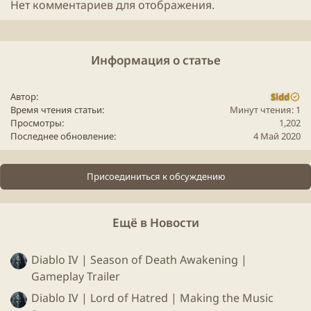
Нет комментариев для отображения.
друзьями, будут маленькие сервера на несколько
человек.
ВАЖНО
Информация о статье
ЗБТ
начнется 5 мая, принять участие смогут
заказавшие игру на кикстартере.
Игра
выйдет в
Автор
Sidd
Время чтения статьи
Минут чтения: 1
Steam
осенью
2020
года.
Просмотры
1,202
Последнее обновление
4 Май 2020
Присоединиться к обсуждению
Ещё в Новости
Diablo IV | Season of Death Awakening |
Gameplay Trailer
Diablo IV | Lord of Hatred | Making the Music