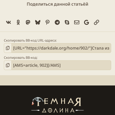
Поделиться данной статьёй
Vk
Ok
Mastodon
Bluesky
Pinterest
Telegram
Skype
Электронная поч
Google
Ссылка
Скопировать BB-код URL-адреса
Скопировать BB-код