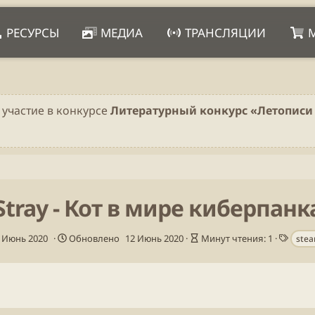
РЕСУРСЫ
МЕДИА
ТРАНСЛЯЦИИ
 участие в конкурсе
Литературный конкурс «Летописи 
Stray - Кот в мире киберпанк
В
Т
 Июнь 2020
Обновлено
12 Июнь 2020
Минут чтения: 1
ste
р
е
е
г
м
и
я
ч