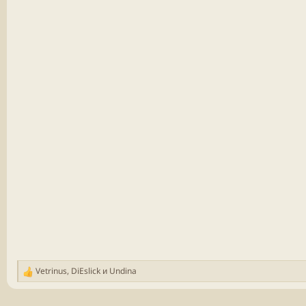
Vetrinus
,
DiEslick
и
Undina
Р
е
а