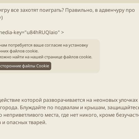
т
е
 игру все захотят поиграть? Правильно, в адвенчуру про
н
=)
и
я
с
media-key="u84hRUQlaio" >
т
а
нам потребуется ваше согласие на установку
т
нних файлов cookie.
ь
ожно найти на нашей
странице файлов cookie
.
и
сторонние файлы Cookie
 действие которой разворачивается на неоновых улочках 
города. Блуждайте по подвалам и крышам, защищайтесь
 неприветливого места, где нет никого, кроме безучаст
 и опасных тварей.