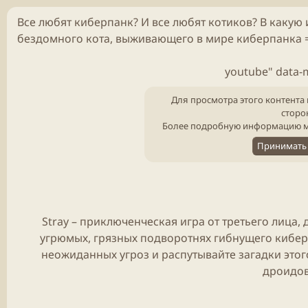
б
л
Все любят
киберпанк
? И все любят котиков? В какую
и
бездомного кота, выживающего в мире киберпанка 
к
а
ц
youtube" data-
и
и
Для просмотра этого контента 
сторо
Более подробную информацию м
Принимать 
Stray
– приключенческая
игра
от третьего лица,
угрюмых, грязных подворотнях гибнущего кибер
неожиданных угроз и распутывайте загадки этого
дроидов