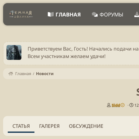
ГЛАВНАЯ
ФОРУМЫ
Приветствуем Вас, Гость! Начались подачи на
Всем участникам желаем удачи!
Главная
Новости
А
Д
Sidd
12
в
а
т
т
о
а
СТАТЬЯ
ГАЛЕРЕЯ
ОБСУЖДЕНИЕ
р
п
у