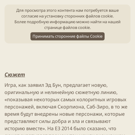
и
к
Для просмотра этого контента нам потребуется ваше
а
согласие на установку сторонних файлов cookie.
ц
Более подробную информацию можно найти на нашей
и
странице файлов cookie
.
и
Принимать сторонние файлы Cookie
Сюжет
Игра, как заявил Эд Бун, предлагает новую,
оригинальную и нелинейную сюжетную линию,
«показывая некоторых самых колоритных игровых
персонажей, включая Скорпиона, Саб-Зиро, в то же
время будут внедрены новые персонажи, которые
представляют силы добра и зла и связывают
историю вместе». На E3 2014 было сказано, что