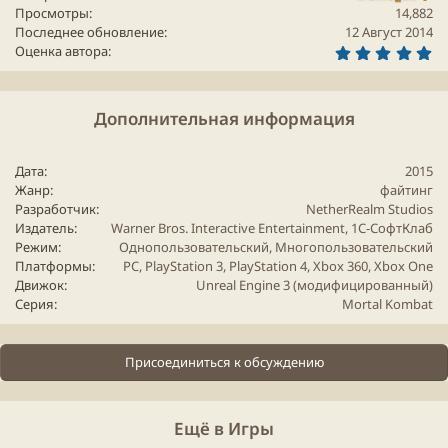
подключаемый функционал для игры в онлайне
Просмотры
14,882
Последнее обновление
12 Август 2014
5
Оценка автора
Показ геймплея с Е3​
.
0
0
з
Дополнительная информация
в
Для просмотра этого контента нам потребуется ваше
ё
согласие на установку сторонних файлов cookie.
з
д
Более подробную информацию можно найти на нашей
Дата
2015
странице файлов cookie
.
Жанр
файтинг
Разработчик
NetherRealm Studios
Принимать сторонние файлы Cookie
Издатель
Warner Bros. Interactive Entertainment, 1С-СофтКлаб
Режим
Однопользовательский
Многопользовательский
Платформы
PC
PlayStation 3
PlayStation 4
Xbox
360
Xbox
One
Движок
Unreal Engine 3 (модифицированный)
Серия
Mortal Kombat
Персонажи
Присоединиться к обсуждению
Наряду с вечным противостоянием Скорпиона и
Саб-Зиро, которые конечно же будут присутствовать
в игре, на Е3 были показаны 4 новый персонажа:
Ещё в Игры