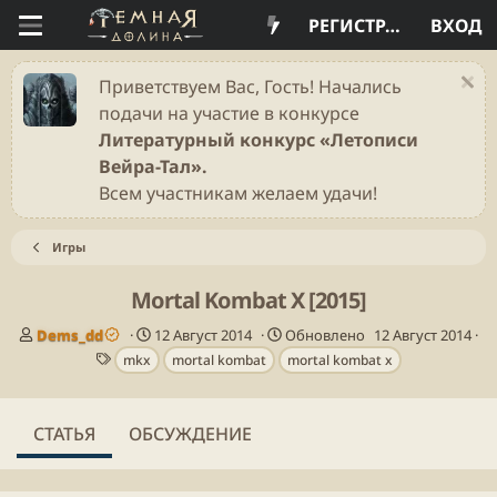
РЕГИСТРАЦИЯ
ВХОД
Приветствуем Вас, Гость! Начались
подачи на участие в конкурсе
Литературный конкурс «Летописи
Вейра-Тал».
Всем участникам желаем удачи!
Игры
Mortal Kombat X [2015]
А
Д
Dems_dd
12 Август 2014
Обновлено
12 Август 2014
в
Т
а
mkx
mortal kombat
mortal kombat x
т
е
т
о
г
а
р
и
п
СТАТЬЯ
ОБСУЖДЕНИЕ
у
б
л