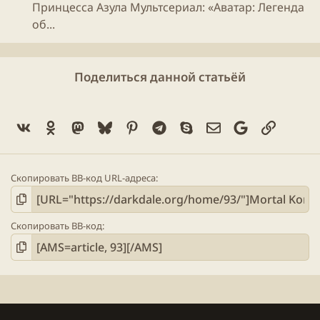
Принцесса Азула Мультсериал: «Аватар: Легенда
об...
Поделиться данной статьёй
Vk
Ok
Mastodon
Bluesky
Pinterest
Telegram
Skype
Электронная поч
Google
Ссылка
Скопировать BB-код URL-адреса
Скопировать BB-код