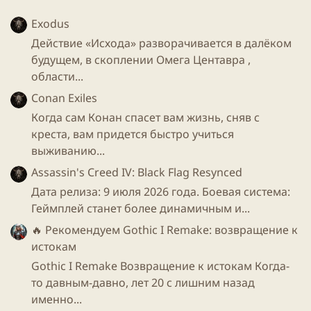
Ди’Вора (D'Vorah), особь женского пола,
Exodus
управляющая насекомыми;
Действие «Исхода» разворачивается в далёком
Ферра/Торр (Ferra/Torr), пара, состоящая из
будущем, в скоплении Омега Центавра ,
женщины-карлика и гиганта в маске;
области...
Кэсси Кейдж (Cassie Cage), дочь Джонни
Кейджа и Сони Блейд;
Conan Exiles
Коталь Кан (Kotal Kahn), стилизованный
Когда сам Конан спасет вам жизнь, сняв с
ацтекский «бог крови»
креста, вам придется быстро учиться
выживанию...
Assassin's Creed IV: Black Flag Resynced
Если приглядеться к меню выбора персонажа нас
ждут 24 уникальных бойца. Так же Эд Бун упомянул о
Дата релиза: 9 июля 2026 года. Боевая система:
возможном присутствии гостевого бойца из другой
Геймплей станет более динамичным и...
вселенной, к примеру как Фредди Крюгер в МК
🔥 Рекомендуем
Gothic I Remake: возвращение к
2011, или Скорпион в Инжастис.
истокам
Gothic I Remake Возвращение к истокам Когда-
Остальных персонажей будем добавлять по мере их
то давным-давно, лет 20 с лишним назад
анонса.
именно...