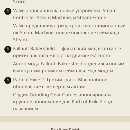
Score
Valve анонсировала новые устройства: Steam
Controller, Steam Machine, и Steam Frame
Valve представила три устройства: стационарный
Появятся ли когда-нибудь технологии, чтобы можно
пк Steam Machine, новое поколение геймпада
было бы наблюдать работу над новыми играми в
Steam...
реальном времени, да еще и советовать верные
решения/подгонять сроки выхода
игры
? =)
Fallout: Bakersfield — фанатский мод в сеттинге
оригинального Fallout на движке GZDoom
Автор мода Fallout: Bakersfield поделился новым
6-минутным роликом геймплея. Над модом...
Path of Exile 2: Третий эдикт. Масштабное
обновление с четвёртым актом
Студия Grinding Gear Games анонсировала
крупное обновление для Path of Exile 2 под
названием...
Ещё от Sidd