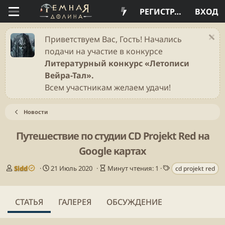
РЕГИСТРАЦИЯ
ВХОД
Приветствуем Вас, Гость! Начались
подачи на участие в конкурсе
Литературный конкурс «Летописи
Вейра-Тал».
Всем участникам желаем удачи!
Новости
Путешествие по студии CD Projekt Red на
Google картах
А
Д
В
Т
Sidd
21 Июль 2020
Минут чтения: 1
cd projekt red
в
а
р
е
т
т
е
г
о
а
м
и
СТАТЬЯ
ГАЛЕРЕЯ
ОБСУЖДЕНИЕ
р
п
я
у
ч
б
т