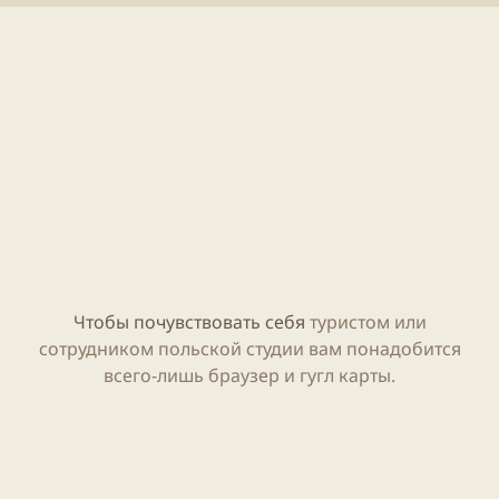
л
е
и
н
к
и
а
я
ц
с
и
т
и
а
т
ь
и
Чтобы почувствовать себя
туристом или
сотрудником польской студии вам понадобится
всего-лишь браузер и гугл карты.