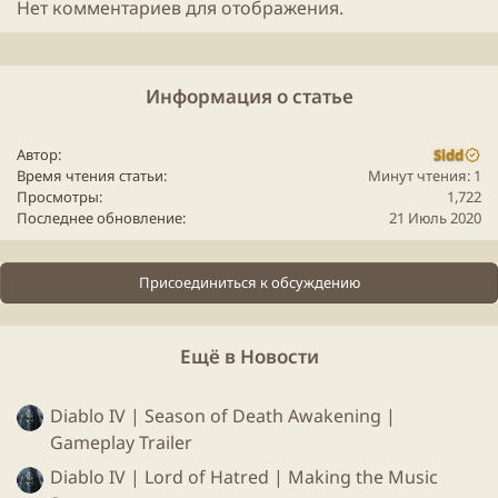
Нет комментариев для отображения.
Информация о статье
Автор
Sidd
Время чтения статьи
Минут чтения: 1
Просмотры
1,722
Последнее обновление
21 Июль 2020
К сожалению далеко нас не пустят, но посмотреть
Присоединиться к обсуждению
некоторые комнаты довольно интересно)
Ещё в Новости
Diablo IV | Season of Death Awakening |
Gameplay Trailer
Diablo IV | Lord of Hatred | Making the Music