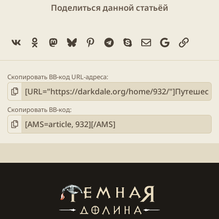
Поделиться данной статьёй
Vk
Ok
Mastodon
Bluesky
Pinterest
Telegram
Skype
Электронная поч
Google
Ссылка
Скопировать BB-код URL-адреса
Скопировать BB-код