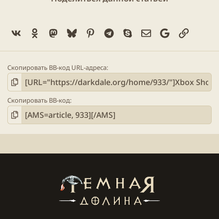
ААА проекты, но тем не менее, если что-то еще
понравилось, пишите в комментариях)
Vk
Ok
Mastodon
Bluesky
Pinterest
Telegram
Skype
Электронная поч
Google
Ссылка
Скопировать BB-код URL-адреса
Скопировать BB-код