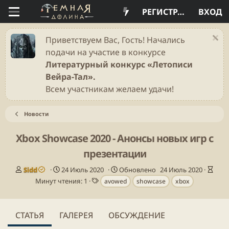
РЕГИСТРАЦИЯ
ВХОД
Приветствуем Вас, Гость! Начались
подачи на участие в конкурсе
Литературный конкурс «Летописи
Вейра-Тал».
Всем участникам желаем удачи!
Новости
Xbox Showcase 2020 - Анонсы новых игр с
презентации
А
Д
В
Sidd
24 Июль 2020
Обновлено
24 Июль 2020
в
а
Т
р
Минут чтения: 1
avowed
showcase
xbox
т
т
е
е
о
а
г
м
р
п
и
я
СТАТЬЯ
ГАЛЕРЕЯ
ОБСУЖДЕНИЕ
у
ч
б
т