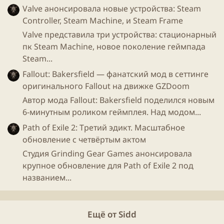
Valve анонсировала новые устройства: Steam
Controller, Steam Machine, и Steam Frame
Everwild
Valve представила три устройства: стационарный
пк Steam Machine, новое поколение геймпада
youtube" data-media-key="WSWnnQMSPjc" >
Steam...
Fallout: Bakersfield — фанатский мод в сеттинге
Для просмотра этого контента нам потребуется ваше
оригинального Fallout на движке GZDoom
согласие на установку сторонних файлов cookie.
Более подробную информацию можно найти на нашей
Автор мода Fallout: Bakersfield поделился новым
странице файлов cookie
.
6-минутным роликом геймплея. Над модом...
Принимать сторонние файлы Cookie
Path of Exile 2: Третий эдикт. Масштабное
обновление с четвёртым актом
Студия Grinding Gear Games анонсировала
крупное обновление для Path of Exile 2 под
Tetris Effect: Connected
(наш выбор!)
названием...
youtube" data-media-key="CCBpwyS0E1o" >
Для просмотра этого контента нам потребуется ваше
Ещё от Sidd
согласие на установку сторонних файлов cookie.