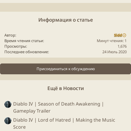
youtube" data-media-key="XI99R_z9VLg" >
Для просмотра этого контента нам потребуется ваше
Информация о статье
согласие на установку сторонних файлов cookie.
Более подробную информацию можно найти на нашей
Автор
Sidd
странице файлов cookie
.
Время чтения статьи
Минут чтения: 1
Принимать сторонние файлы Cookie
Просмотры
1,676
Последнее обновление
24 Июль 2020
Присоединиться к обсуждению
Fable
youtube" data-media-key="oVkSZXPklQ4" >
Ещё в Новости
Для просмотра этого контента нам потребуется ваше
согласие на установку сторонних файлов cookie.
Diablo IV | Season of Death Awakening |
Более подробную информацию можно найти на нашей
Gameplay Trailer
странице файлов cookie
.
Diablo IV | Lord of Hatred | Making the Music
Принимать сторонние файлы Cookie
Score