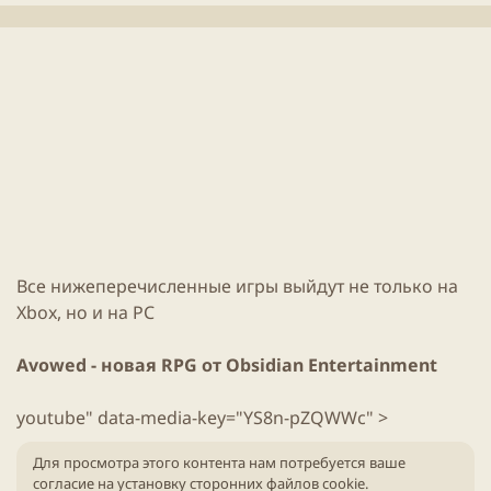
л
е
и
н
к
и
а
я
ц
с
и
т
и
а
т
ь
и
Все нижеперечисленные
игры
выйдут не только на
Xbox
, но и на PC
Avowed
- новая
RPG
от Obsidian Entertainment
youtube" data-media-key="YS8n-pZQWWc" >
Для просмотра этого контента нам потребуется ваше
согласие на установку сторонних файлов cookie.