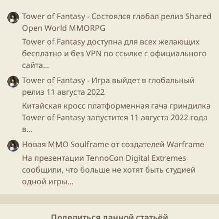
Более подробную информацию можно найти на нашей
Tower of Fantasy - Состоялся глобал релиз Shared
странице файлов cookie
.
Open World MMORPG
Принимать сторонние файлы Cookie
Tower of Fantasy доступна для всех желающих
бесплатно и без VPN по ссылке с официального
сайта...
Tower of Fantasy - Игра выйдет в глобальный
релиз 11 августа 2022
Были еще видосы, но уже либо повторение, либо не
Китайская кросс платформенная гача гриндилка
очень
игры
.
Tower of Fantasy запустится 11 августа 2022 года
в...
Больше всего надежд на
Avowed
и Fable) Все не
Новая ММО Soulframe от создателей Warframe
оставляют попыток
Skyrim
и Ведьмака превзойти по
На презентации TennoCon Digital Extremes
популярности =)
сообщили, что больше не хотят быть студией
одной игры...
А вам что-нибудь приглянулось? Кроме тетриса, я
понимаю, что он шедевр, который соберет
миллиарды долларов и затмит все вышепоказанные
Поделиться данной статьёй