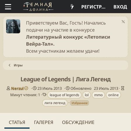
РЕГИСТРАЦИЯ
ВХОД
Приветствуем Вас, Гость! Начались
подачи на участие в конкурсе
Литературный конкурс «Летописи
Вейра-Тал».
Всем участникам желаем удачи!
Игры
League of Legends | Лига Легенд
А
Д
В
Nerzul
23 Июль 2013
Обновлено
23 Июль 2013
в
а
Т
р
Минут чтения: 1
league of legends
lol
mmo
online
т
т
е
е
лига легенд
Избранное
о
а
г
м
р
п
и
я
у
ч
б
т
СТАТЬЯ
ГАЛЕРЕЯ
ОБСУЖДЕНИЕ
л
е