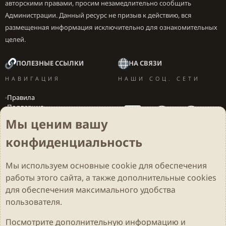
авторскими правами, просим незамедлительно сообщить
Администрации. Данный ресурс не призыв к действию, вся
размещенная информация исключительно для ознакомительных
целей.
ПОЛЕЗНЫЕ ССЫЛКИ
НА СВЯЗИ
НАВИГАЦИЯ
НАШИ СОЦ. СЕТИ
Правила
Поддержка
Вакансии
Мы ценим вашу
Локализация игр
конфиденциальность
Мы используем основные
cookie
для обеспечения
Cookies
Darkdale - Основа [v.2.3.2 rc1] 🔥
Русский (RU)
работы этого сайта, а также дополнительные cookies
Обратная связь
Условия и правила
для обеспечения максимального удобства
Политика конфиденциальности
Помощь
R
S
пользователя.
S
Parts of this site developed by
MadeBy2D
© 2026 (
Details
)
Посмотрите дополнительную информацию и