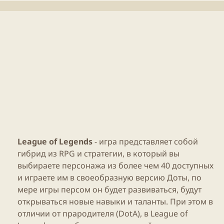
и
н
к
и
а
я
ц
с
и
т
и
а
т
ь
и
League of Legends
-
игра
представляет собой
гибрид
из
RPG
и стратегии, в который вы
выбираете персонажа из более чем 40 доступных
и играете им в своеобразную версию Доты, по
мере
игры
персом он будет развиваться, будут
открываться новые навыки и таланты. При этом в
отличии от прародителя (DotA), в
League of