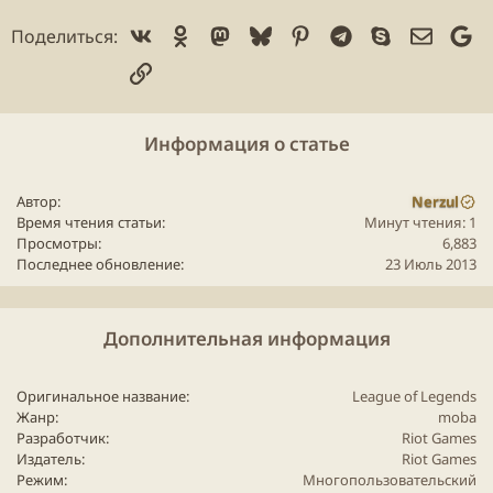
Vk
Ok
Mastodon
Bluesky
Pinterest
Telegram
Skype
Электр
Go
Поделиться:
Ссылка
Спойлер:
Системные требования
Информация о статье
Автор
Nerzul
Время чтения статьи
Минут чтения: 1
Просмотры
6,883
Последнее обновление
23 Июль 2013
Дополнительная информация
Оригинальное название
League of Legends
Жанр
moba
Разработчик
Riot Games
Издатель
Riot Games
Режим
Многопользовательский