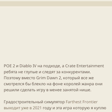
л
е
и
н
к
и
а
я
ц
с
и
т
и
а
т
ь
и
POE
2 и
Diablo IV
на подходе, а Crate Entertainment
ребята не глупые и следят за конкурентами.
Поэтому вместо
Grim Dawn
2, который все же
смотрелся бы блекло на фоне королей жанра они
решили сделать игру в менее занятой нише.
Градостроительный симулятор
Farthest Frontier
выходит уже в 2021
году и эта
игра
которую я куплю