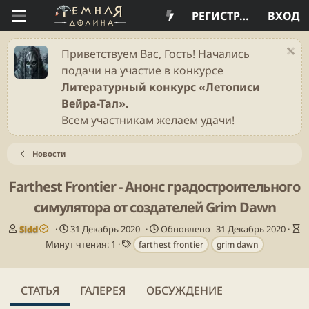
РЕГИСТРАЦИЯ
ВХОД
Приветствуем Вас, Гость! Начались
подачи на участие в конкурсе
Литературный конкурс «Летописи
Вейра-Тал».
Всем участникам желаем удачи!
Новости
Farthest Frontier - Анонс градостроительного
симулятора от создателей Grim Dawn
А
Д
В
Sidd
31 Декабрь 2020
Обновлено
31 Декабрь 2020
в
а
Т
р
Минут чтения: 1
farthest frontier
grim dawn
т
т
е
е
о
а
г
м
р
п
и
я
СТАТЬЯ
ГАЛЕРЕЯ
ОБСУЖДЕНИЕ
у
ч
б
т