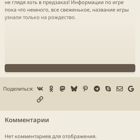
не глядя хоть в предзаказ! Информации по игре
пока что немного, все свеженькое, название
игры
узнали только на рождество.
Нажмите, чтобы читать дальше...
Vk
Ok
Mastodon
Bluesky
Pinterest
Telegram
Skype
Электр
Go
Поделиться:
Ссылка
Комментарии
Нет комментариев для отображения.