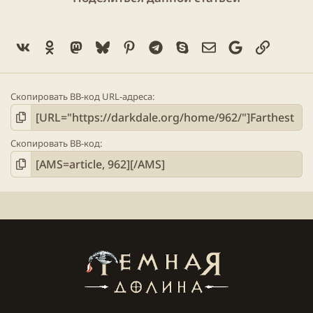
Vk
Ok
Mastodon
Bluesky
Pinterest
Telegram
Skype
Электронная поч
Google
Ссылка
Скопировать BB-код URL-адреса
Скопировать BB-код