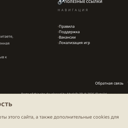
ПОЛЕЗНЫЕ ССЫЛКИ
НАВИГАЦИЯ
Правила
Поддержка
итаете,
Вакансии
Локализация игр
енная
ыв к
Обратная связь
Parts of this site developed by
MadeBy2D
© 2026 (
Details
)
сть
Локализация
LiaNdrY
Theming with
by:
Darkdale.org
ты этого сайта, а также дополнительные cookies для