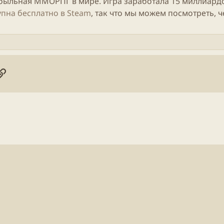
ибыльная
ММОРПГ
в мире.
Игра
заработала 15 миллиард
упна бесплатно в Steam
, так что мы можем посмотреть, ч
онная почта
ogle
Ссылка