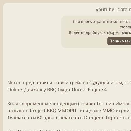
youtube" data-
Для просмотра этого контента 
сторо
Более подробную информацию м
Принимать 
Nexon
представили новый трейлер будущей
игры
, с
Online
. Движок у BBQ будет Unreal Engine 4.
Зная современные тенденции (привет Геншин Импакт
называть Project BBQ
ММОРПГ
или даже
ММО
игрой,
16 классов и 60 адванс классов в Dungeon Fighter в