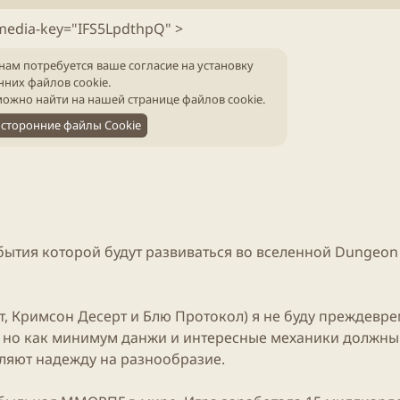
б
т
л
е
media-key="IFS5LpdthpQ" >
и
н
к
и
нам потребуется ваше согласие на установку
а
я
нних файлов cookie.
ц
с
ожно найти на нашей
странице файлов cookie
.
и
т
и
а
сторонние файлы Cookie
т
ь
и
обытия которой будут развиваться во вселенной Dungeon 
, Кримсон Десерт и Блю Протокол) я не буду преждевр
 но как минимум данжи и интересные механики должны 
селяют надежду на разнообразие.