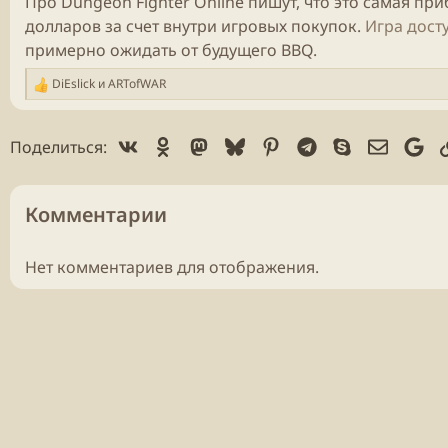
Про Dungeon Fighter
Online
пишут, что это самая пр
долларов за счет внутри игровых покупок.
Игра дост
примерно ожидать от будущего BBQ.
DiEslick
и
ARTofWAR
Р
е
а
Vk
Ok
Mastodon
Bluesky
Pinterest
Telegram
Skype
Электр
Go
Поделиться:
к
ц
и
и
Комментарии
:
Нет комментариев для отображения.