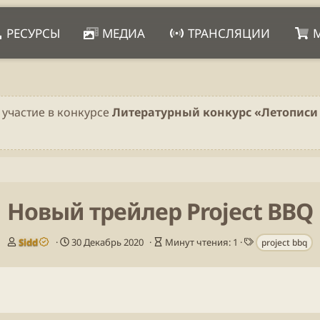
РЕСУРСЫ
МЕДИА
ТРАНСЛЯЦИИ
 участие в конкурсе
Литературный конкурс «Летописи 
Новый трейлер Project BBQ
А
Д
В
Т
Sidd
30 Декабрь 2020
Минут чтения: 1
project bbq
в
а
р
е
т
т
е
г
о
а
м
и
р
п
я
у
ч