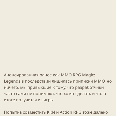
и
н
к
и
а
я
ц
с
и
т
и
а
т
ь
и
Анонсированная ранее как
ММО
RPG
Magic
:
Legends
в последствии лишилась приписки
ММО
, но
ничего, мы привыкшие к тому, что разработчики
часто сами не понимают, что хотят сделать и что в
итоге получится из
игры
.
Попытка совместить ККИ и Action
RPG
тоже далеко