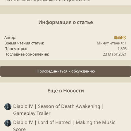
Информация о статье
В данный момент в игре доступно 6 классов:
Автор
Sidd
Время чтения статьи
Минут чтения: 1
Geomancer - файтер со скилами из лост арка
Просмотры
1,893
Последнее обновление
23 Март 2021
Mind Mage - маг
Beastcaller - зверолов, зеленый варвар с
суммоном
Присоединиться к обсуждению
Sanctifier - светлый маг и по совместительству
хил
Ещё в Новости
Necromancer - некромант, которого немного
попутали с чернокнижником
Dimir Assassin - ассасин, который по геймплею
Diablo IV | Season of Death Awakening |
с ютуба выглядит как ниндзя-шиноби-кунаичи,
Gameplay Trailer
только не ассасин
Diablo IV | Lord of Hatred | Making the Music
Score