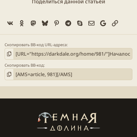
Поделиться данной статьёй
Vk
Ok
Mastodon
Bluesky
Pinterest
Telegram
Skype
Электронная поч
Google
Ссылка
Скопировать BB-код URL-адреса
Скопировать BB-код