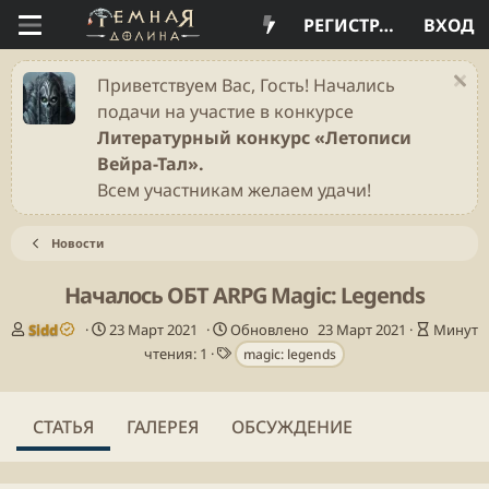
РЕГИСТРАЦИЯ
ВХОД
Приветствуем Вас, Гость! Начались
подачи на участие в конкурсе
Литературный конкурс «Летописи
Вейра-Тал».
Всем участникам желаем удачи!
Новости
Началось ОБТ ARPG Magic: Legends
А
Д
В
Sidd
23 Март 2021
Обновлено
23 Март 2021
Минут
в
а
Т
р
чтения: 1
magic: legends
т
т
е
е
о
а
г
м
р
п
и
я
СТАТЬЯ
ГАЛЕРЕЯ
ОБСУЖДЕНИЕ
у
ч
б
т
л
е