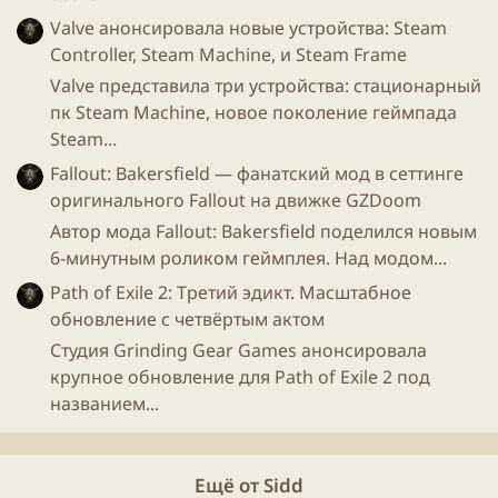
Заявленные фичи
игры
:
Valve анонсировала новые устройства: Steam
Controller, Steam Machine, и Steam Frame
Valve представила три устройства: стационарный
Более 170 заклинаний с улучшениями и
пк Steam Machine, новое поколение геймпада
синергией​
Steam...
Возможность
играть
в кооперативе с друзьями​
Fallout: Bakersfield — фанатский мод в сеттинге
Дополнительные
классы
персонажей,
оригинального Fallout на движке GZDoom
доступные для
игры
после разблокировки​
40 артефактов для улучшения колоды​
Автор мода Fallout: Bakersfield поделился новым
Общая прогрессия на аккаунт "Planeswalker" -
6-минутным роликом геймплея. Над модом...
прокачка идет от
игры
любым классом​
Path of Exile 2: Третий эдикт. Масштабное
Мировые боссы​
обновление с четвёртым актом
Магазин
с внешками​
Студия Grinding Gear Games анонсировала
Брокер - торговля между игроками
крупное обновление для Path of Exile 2 под
заклинаниями и игровыми предметами​
названием...
PvP
1 vs 1 - режим тестирования​
Настройка
повышения сложности
игры
Ещё от Sidd