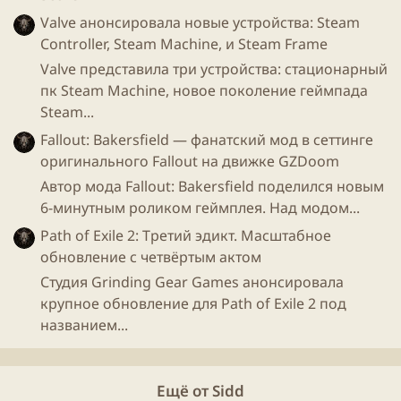
Valve анонсировала новые устройства: Steam
Controller, Steam Machine, и Steam Frame
Valve представила три устройства: стационарный
Игроки смогут настраивать облик персонажа в
пк Steam Machine, новое поколение геймпада
новой системе примерки, которая позволяет
Steam...
комбинировать сотни элементов брони, уникальных
для каждого класса. Здесь же можно выбрать
Fallout: Bakersfield — фанатский мод в сеттинге
цветовую палитру, чтобы создать персонажа по
оригинального Fallout на движке GZDoom
своим представлениям о классе.
Автор мода Fallout: Bakersfield поделился новым
6-минутным роликом геймплея. Над модом...
Path of Exile 2: Третий эдикт. Масштабное
обновление с четвёртым актом
Студия Grinding Gear Games анонсировала
крупное обновление для Path of Exile 2 под
названием...
Ещё от Sidd