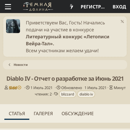
РЕГИСТРАЦИЯ
ВХОД
Приветствуем Вас, Гость! Начались
подачи на участие в конкурсе
Литературный конкурс «Летописи
Вейра-Тал».
Всем участникам желаем удачи!
Новости
Diablo IV - Отчет о разработке за Июнь 2021
А
Д
В
Sidd
1 Июль 2021
Обновлено
1 Июль 2021
Минут
в
а
Т
р
чтения: 2
blizzard
diablo iv
т
т
е
е
о
а
г
м
р
п
и
я
СТАТЬЯ
ГАЛЕРЕЯ
ОБСУЖДЕНИЕ
у
ч
б
т
л
е