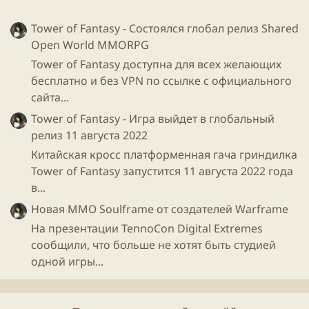
Вы сможете изменять лицо персонажа, прическу,
Tower of Fantasy - Состоялся глобал релиз Shared
бороду и брови, добавлять украшения (пирсинг в
Open World MMORPG
носу и серьги), макияж и отметки на теле (тату и
Tower of Fantasy доступна для всех желающих
раскраску). Вы также сможете выбирать оттенок
бесплатно и без VPN по ссылке с официального
кожи, глаз, волос на лице и голове и отметок на
сайта...
теле. Одни варианты есть только у некоторых
Tower of Fantasy - Игра выйдет в глобальный
классов, чтобы подчеркнуть разницу в их
релиз 11 августа 2022
жизненном опыте и происхождении. Но многие
Китайская кросс платформенная гача гриндилка
доступны всем классам, что позволяет создать
Tower of Fantasy запустится 11 августа 2022 года
множество комбинаций. Примеры новой
в...
кастомизации вы уже видите в этой статье.
Новая ММО Soulframe от создателей Warframe
На презентации TennoCon Digital Extremes
сообщили, что больше не хотят быть студией
одной игры...