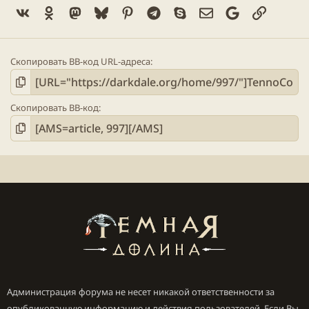
Vk
Ok
Mastodon
Bluesky
Pinterest
Telegram
Skype
Электронная поч
Google
Ссылка
Скопировать BB-код URL-адреса
Скопировать BB-код
Администрация форума не несет никакой ответственности за
опубликованную информацию и действия пользователей. Если Вы