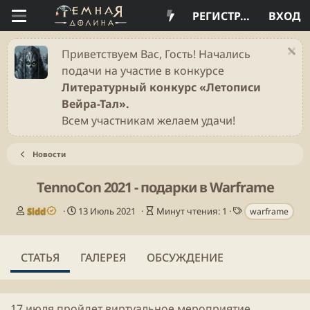
РЕГИСТРАЦИЯ
ВХОД
Приветствуем Вас, Гость! Начались
подачи на участие в конкурсе
Литературный конкурс «Летописи
Вейра-Тал».
Всем участникам желаем удачи!
Новости
TennoCon 2021 - подарки в Warframe
А
Д
В
Т
Sidd
13 Июль 2021
Минут чтения: 1
warframe
в
а
р
е
т
т
е
г
о
а
м
и
СТАТЬЯ
ГАЛЕРЕЯ
ОБСУЖДЕНИЕ
р
п
я
у
ч
б
т
л
е
17 июля пройдет виртуальное мероприятие