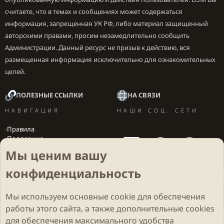
считаете, что в темах и сообщениях может содержаться
информация, запрещенная УК РФ, либо материал защищенный
авторскими правами, просим незамедлительно сообщить
Администрации. Данный ресурс не призыв к действию, вся
размещенная информация исключительно для ознакомительных
целей.
ПОЛЕЗНЫЕ ССЫЛКИ
НА СВЯЗИ
НАВИГАЦИЯ
НАШИ СОЦ. СЕТИ
Правила
Поддержка
Вакансии
Мы ценим вашу
Локализация игр
конфиденциальность
Мы используем основные
cookie
для обеспечения
Cookies
Darkdale - Основа [v.2.3.2 rc1] 🔥
Русский (RU)
работы этого сайта, а также дополнительные cookies
Обратная связь
Условия и правила
для обеспечения максимального удобства
Политика конфиденциальности
Помощь
R