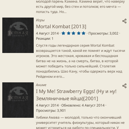
д
молодой парень Камина. Камина верит, что наверху
е
есть другой мир, без стен и потолков; его мечта —
попасть туда. Но...
Игры
Mortal Kombat [2013]
5
4 Август 2014
Просмотры
3,002
.
Реакции
1
0
0
Спустя годы легендарная серия Mortal Kombat
з
в
возвращается такой, какой ее помнят и ждут тысячи
ё
игроков. Это жестокая, кровавая и беспощадная
з
д
битва не на жизнь, а на смерть, битва, в которой
может победить только сильнейший. Столетия
понадобились Шао Кану, чтобы одержать верх над
Рейденом и его...
Аниме
I My Me! Strawberry Eggs! (Ну и ну!
Земляничные яйца)[2001]
4 Август 2014
Обновлено
4 Август 2014
Просмотры
3,901
Хибики Амава — молодой, только что окончивший
университет учитель физкультуры, который никак не
может устроиться на работу по специальности. У