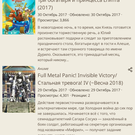
(2017)
30 Октябрь 2017
Обновлено
30 Октябрь 2017
Просмотры
3,866
В новогоднюю ночь, в то время, как Князь готовится
произнести торжественную речь, а Юлий
распаковывает подарки и следит за приготовлением
праздничного стола, богатыри едут в гости к Алеше,
и встречают там странного товарища по имени
Дурило. Оказывается, это тринадцатый месяц,
который никому...
Аниме
Full Metal Panic! Invisible Victory/
Стальная тревога! IV (~Весна 2018)
29 Октябрь 2017
Обновлено
29 Октябрь 2017
Просмотры
4,301
Реакции
2
Действие первоисточника разворачивается в
альтернативном мире, где Холодная война до сих пор
не завершилась. Начинается всё с того, что
семнадцатилетний Сагара Сосукэ — закалённый в
боях солдат, работающий на секретную организацию
под названием «Мифрил», — получает задание