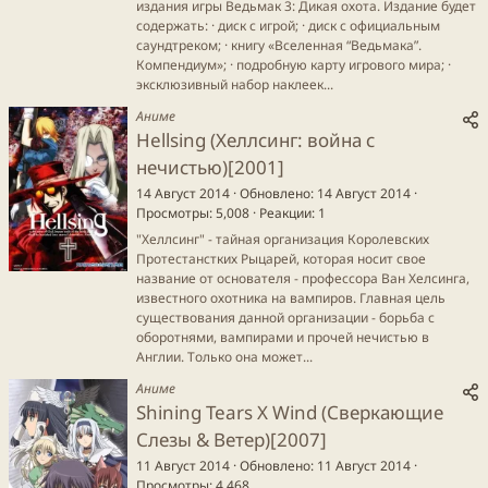
издания игры Ведьмак 3: Дикая охота. Издание будет
содержать: · диск с игрой; · диск с официальным
саундтреком; · книгу «Вселенная “Ведьмака”.
Компендиум»; · подробную карту игрового мира; ·
эксклюзивный набор наклеек...
Аниме
Hellsing (Хеллсинг: война с
нечистью)[2001]
14 Август 2014
Обновлено
14 Август 2014
Просмотры
5,008
Реакции
1
"Хеллсинг" - тайная организация Королевских
Протестанстких Рыцарей, которая носит свое
название от основателя - профессора Ван Хелсинга,
известного охотника на вампиров. Главная цель
существования данной организации - борьба с
оборотнями, вампирами и прочей нечистью в
Англии. Только она может...
Аниме
Shining Tears X Wind (Сверкающие
Слезы & Ветер)[2007]
11 Август 2014
Обновлено
11 Август 2014
Просмотры
4,468