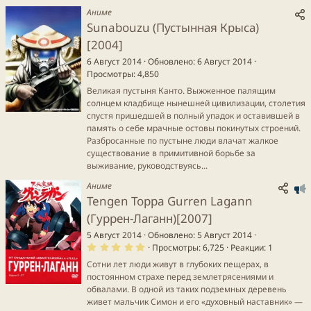
Аниме
Sunabouzu (Пустынная Крыса)
[2004]
6 Август 2014
Обновлено
6 Август 2014
Просмотры
4,850
Великая пустыня Канто. Выжженное палящим
солнцем кладбище нынешней цивилизации, столетия
спустя пришедшей в полный упадок и оставившей в
память о себе мрачные остовы покинутых строений.
Разбросанные по пустыне люди влачат жалкое
существование в примитивной борьбе за
выживание, руководствуясь...
Аниме
Tengen Toppa Gurren Lagann
з
(Гуррен-Лаганн)[2007]
5 Август 2014
Обновлено
5 Август 2014
5
Просмотры
6,725
Реакции
1
а
.
0
Сотни лет люди живут в глубоких пещерах, в
0
постоянном страхе перед землетрясениями и
з
в
обвалами. В одной из таких подземных деревень
ё
живет мальчик Симон и его «духовный наставник» —
з