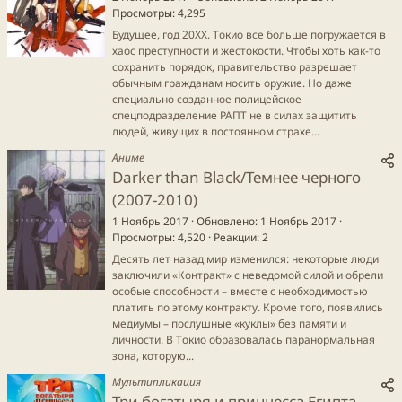
Просмотры
4,295
Будущее, год 20XX. Токио все больше погружается в
хаос преступности и жестокости. Чтобы хоть как-то
сохранить порядок, правительство разрешает
обычным гражданам носить оружие. Но даже
специально созданное полицейское
спецподразделение РАПТ не в силах защитить
людей, живущих в постоянном страхе...
Аниме
Darker than Black/Темнее черного
(2007-2010)
1 Ноябрь 2017
Обновлено
1 Ноябрь 2017
Просмотры
4,520
Реакции
2
Десять лет назад мир изменился: некоторые люди
заключили «Контракт» с неведомой силой и обрели
особые способности – вместе с необходимостью
платить по этому контракту. Кроме того, появились
медиумы – послушные «куклы» без памяти и
личности. В Токио образовалась паранормальная
зона, которую...
Мультипликация
Три богатыря и принцесса Египта