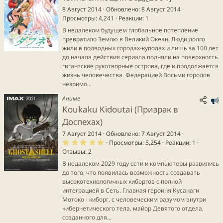
8 Август 2014
Обновлено
8 Август 2014
Просмотры
4,241
Реакции
1
В недалеком будущем глобальное потепление
превратило Землю в Великий Океан. Люди долго
жили в подводных городах-куполах и лишь за 100 лет
до начала действия сериала подняли на поверхность
гигантские рукотворные острова, где и продолжается
жизнь человечества. Федерацией Восьми городов
незримо...
Аниме
Koukaku Kidoutai (Призрак в
з
Доспехах)
7 Август 2014
Обновлено
7 Август 2014
5
Просмотры
5,254
Реакции
1
а
.
Отзывы
2
0
0
В недалеком 2029 году сети и компьютеры развились
з
в
до того, что появилась возможность создавать
ё
высокотехнологичных киборгов с полной
з
д
интеграцией в Сеть. Главная героиня Кусанаги
е
Мотоко - киборг, с человеческим разумом внутри
кибернетического тела, майор Девятого отдела,
созданного для...