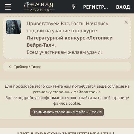
РЕГИСТРАЦИЯ
ВХОД
Приветствуем Вас, Гость! Начались
подачи на участие в конкурсе
Литературный конкурс «Летописи
Вейра-Тал».
Всем участникам желаем удачи!
Трейлер / Тизер
Для просмотра этого контента нам потребуется ваше согласие на
установку сторонних файлов cookie.
Н
В
Более подробную информацию можно найти на нашей
странице
а
п
файлов cookie
.
з
е
Принимать сторонние файлы Cookie
а
р
д
ё
д