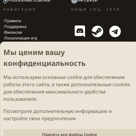
ПОЛЕЗНЫЕ ССЫЛКИ
НА СВЯЗИ
НАВИГАЦИЯ
НАШИ СОЦ. СЕТИ
Правила
Поддержка
Вакансии
Локализация игр
Мы ценим вашу
конфиденциальность
Cookies
Darkdale - Основа [v.2.3.2 rc1] 🔥
Русский (RU)
Обратная связь
Условия и правила
Мы используем основные
cookie
для обеспечения
Политика конфиденциальности
Помощь
R
S
работы этого сайта, а также дополнительные cookies
S
Parts of this site developed by
MadeBy2D
© 2026 (
Details
)
для обеспечения максимального удобства
пользователя.
Локализация
LiaNdrY
Theming with
by:
Darkdale.org
Посмотрите дополнительную информацию и
настройте свои предпочтения
Принять все файлы Cookie