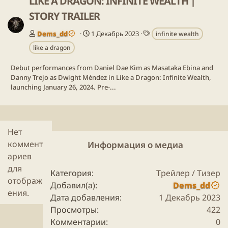
LIKE A DRAGON: INFINITE WEALTH |
STORY TRAILER
Т
Dems_dd
1 Декабрь 2023
infinite wealth
е
like a dragon
г
и
Debut performances from Daniel Dae Kim as Masataka Ebina and
Danny Trejo as Dwight Méndez in Like a Dragon: Infinite Wealth,
launching January 26, 2024. Pre-...
Нет
коммент
Информация о медиа
ариев
для
Категория
Трейлер / Тизер
отображ
Добавил(а)
Dems_dd
ения.
Дата добавления
1 Декабрь 2023
Просмотры
422
Комментарии
0