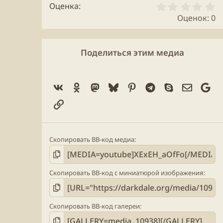
0
Оценка
.
Оценок: 0
0
0
з
в
Поделиться этим медиа
ё
з
д
Vk
Ok
Mastodon
Bluesky
Pinterest
Telegram
Skype
Электро
Go
Ссылка
Скопировать BB-код медиа
Скопировать BB-код с миниатюрой изображения
Скопировать BB-код галереи