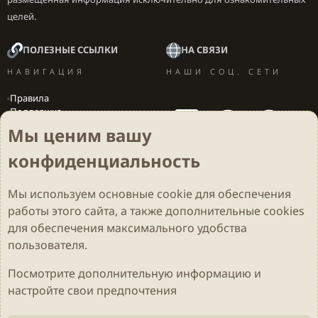
целей.
ПОЛЕЗНЫЕ ССЫЛКИ
НА СВЯЗИ
НАВИГАЦИЯ
НАШИ СОЦ. СЕТИ
Правила
Поддержка
Вакансии
Мы ценим вашу
Локализация игр
конфиденциальность
Мы используем основные
cookie
для обеспечения
Cookies
Darkdale - Основа [v.2.3.2 rc1] 🔥
Русский (RU)
работы этого сайта, а также дополнительные cookies
Обратная связь
Условия и правила
для обеспечения максимального удобства
Политика конфиденциальности
Помощь
R
S
пользователя.
S
Parts of this site developed by
MadeBy2D
© 2026 (
Details
)
Посмотрите дополнительную информацию и
настройте свои предпочтения
Локализация
LiaNdrY
Theming with
by:
Darkdale.org