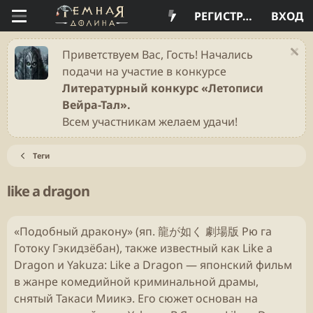
РЕГИСТРАЦИЯ
ВХОД
Приветствуем Вас, Гость! Начались
подачи на участие в конкурсе
Литературный конкурс «Летописи
Вейра-Тал».
Всем участникам желаем удачи!
Теги
like a dragon
«Подобный дракону» (яп. 龍が如く 劇場版 Рю га
Готоку Гэкидзёбан), также известный как Like a
Dragon и Yakuza: Like a Dragon — японский фильм
в жанре комедийной криминальной драмы,
снятый Такаси Миикэ. Его сюжет основан на