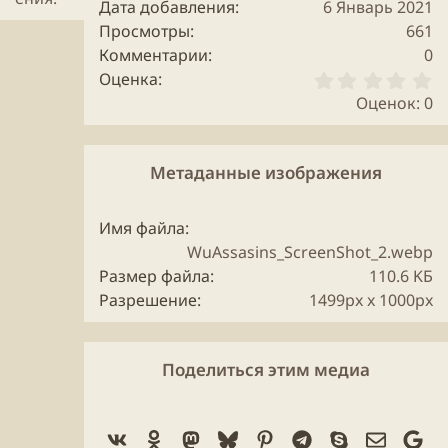
Дата добавления
6 Январь 2021
Просмотры
661
Комментарии
0
0
Оценка
.
Оценок: 0
0
0
з
в
Метаданные изображения
ё
з
д
Имя файла
WuAssasins_ScreenShot_2.webp
Размер файла
110.6 KБ
Разрешение
1499px x 1000px
Поделиться этим медиа
Vk
Ok
Mastodon
Bluesky
Pinterest
Telegram
Skype
Электро
Go