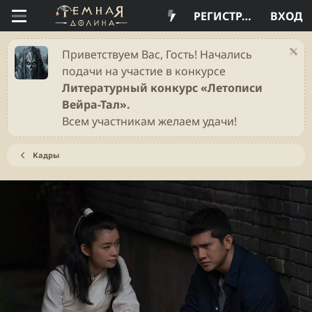
РЕГИСТРАЦИЯ
ВХОД
Приветствуем Вас, Гость! Начались
подачи на участие в конкурсе
Литературный конкурс «Летописи
Вейра-Тал».
Всем участникам желаем удачи!
Кадры
Н
В
а
п
з
е