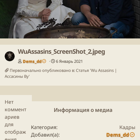
а
р
д
ё
д
WuAssasins_ScreenShot_2.jpeg
Dems_dd
6 Январь 2021
Первоначально опубликовано в:
Статья 'Wu Assasins |
Ассасины Ву'
Нет
коммент
Информация о медиа
ариев
для
Категория
Кадры
отображ
Добавил(а)
Dems_dd
ения.