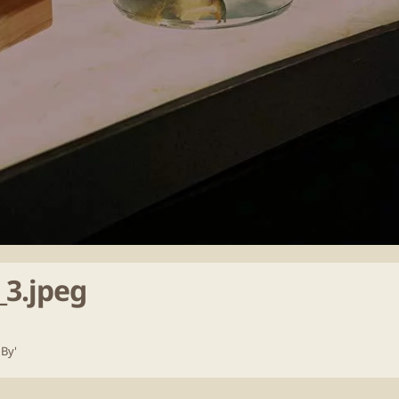
3.jpeg
 Ву'