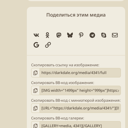
Поделиться этим медиа
Vk
Ok
Mastodon
Bluesky
Pinterest
Telegram
Skype
Элек
Google
Ссылка
Скопировать ссылку на изображение
Скопировать BB-код изображения
Скопировать BB-код с миниатюрой изображения
Скопировать BB-код галереи