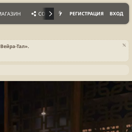
МАГАЗИН
СОЦ. СЕТИ
ПРОЧЕЕ
ПОД
РЕГИСТРАЦИЯ
ВХОД
Вейра-Тал».