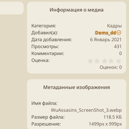
Информация о медиа
Категория
Кадры
Добавил(а)
Dems_dd
Дата добавления
6 Январь 2021
Просмотры
431
Комментарии
0
0
Оценка
.
Оценок: 0
0
0
з
в
Метаданные изображения
ё
з
д
Имя файла
WuAssasins_ScreenShot_3.webp
Размер файла
118.5 KБ
Разрешение
1499px x 999px