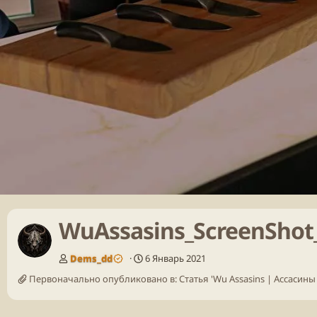
WuAssasins_ScreenShot_
Dems_dd
6 Январь 2021
Первоначально опубликовано в:
Статья 'Wu Assasins | Ассасины