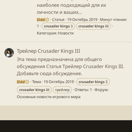
наиболее подходящий для их
личности и ваших...
Sidd
Статья
19 Октябрь 2019
Минут чтения:
1
crusader
kings
3
crusader
kings
iii
Категория:
Новости
Трейлер Crusader Kings III
Эта тема предназначена для общего
обсуждения Статья Трейлер Crusader Kings III.
Добавьте сюда обсуждение.
Sidd
Тема
19 Октябрь 2019
crusader
kings
3
Ответы: 1
Форум:
crusader
kings
iii
трейлер
Основные новости игрового мира