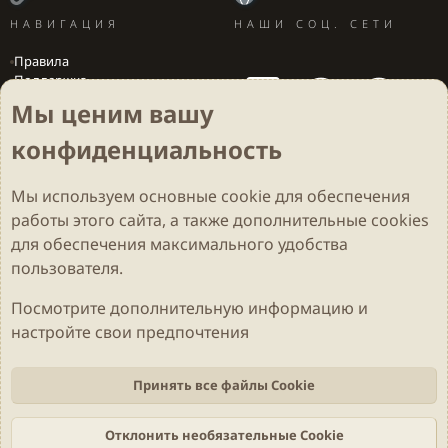
НАВИГАЦИЯ
НАШИ СОЦ. СЕТИ
Правила
Поддержка
Вакансии
Мы ценим вашу
Локализация игр
конфиденциальность
Мы используем основные
cookie
для обеспечения
Cookies
Darkdale - Основа [v.2.3.2 rc1] 🔥
Русский (RU)
работы этого сайта, а также дополнительные cookies
Обратная связь
Условия и правила
для обеспечения максимального удобства
Политика конфиденциальности
Помощь
R
S
пользователя.
S
Parts of this site developed by
MadeBy2D
© 2026 (
Details
)
Посмотрите дополнительную информацию и
настройте свои предпочтения
Локализация
LiaNdrY
Theming with
by:
Darkdale.org
Принять все файлы Cookie
Отклонить необязательные Cookie