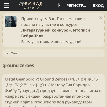
РЕГИСТРАЦИЯ
ВХОД
Приветствуем Вас, Гость! Начались
подачи на участие в конкурсе
Литературный конкурс «Летописи
Вейра-Тал».
Всем участникам желаем удачи!
Теги
ground zeroes
Metal Gear Solid V: Ground Zeroes (яп. メタルギアソ
リッドV グラウンドゼロズ Мэтару Гиа Сориддо
Файбу Гураундо Дзэродзу) — компьютерная игра в
жанре стелс-экшен, разработанная японской
студией Kojima Productions под руководством