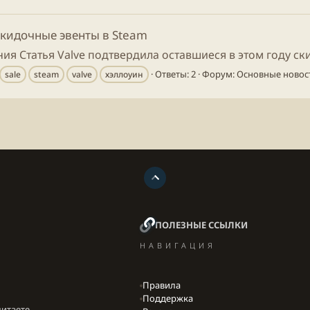
скидочные эвенты в Steam
ия Статья Valve подтвердила оставшиеся в этом году ск
Ответы: 2
Форум:
Основные новос
sale
steam
valve
хэллоуин
ПОЛЕЗНЫЕ ССЫЛКИ
НАВИГАЦИЯ
Правила
Поддержка
итаете,