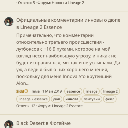
Ответы: 5
Форум:
Новости Lineage 2
Официальные комментарии инновы о дюпе
в Lineage 2 Essence
Примечательно, что комментарии
относительно третьего происшествия -
лутбоксов с +16 Б пухами, которое на мой
взгляд несет наибольшую угрозу, и никак не
будет исправляться, мы так и не услышали. Да
уж, а ведь я был о них хорошего мнения,
поскольку для меня Innova это крутейший
Aion...
Sidd
Тема
1 Май 2019
essence
lineage
lineage 2
lineage 2 essence
дюп
иннова
пейтувин
феил
Ответы: 12
Форум:
Lineage 2 Essence
Black Desert в Фогейме