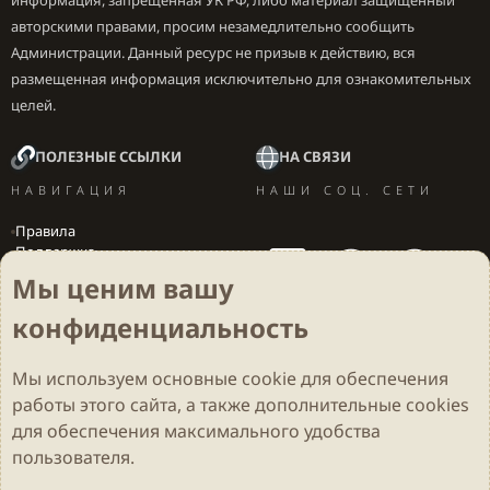
информация, запрещенная УК РФ, либо материал защищенный
авторскими правами, просим незамедлительно сообщить
Администрации. Данный ресурс не призыв к действию, вся
размещенная информация исключительно для ознакомительных
целей.
ПОЛЕЗНЫЕ ССЫЛКИ
НА СВЯЗИ
НАВИГАЦИЯ
НАШИ СОЦ. СЕТИ
Правила
Поддержка
Вакансии
Мы ценим вашу
Локализация игр
конфиденциальность
Мы используем основные
cookie
для обеспечения
Cookies
Darkdale - Основа [v.2.3.2 rc1] 🔥
Русский (RU)
работы этого сайта, а также дополнительные cookies
Обратная связь
Условия и правила
для обеспечения максимального удобства
Политика конфиденциальности
Помощь
R
S
пользователя.
S
Parts of this site developed by
MadeBy2D
© 2026 (
Details
)