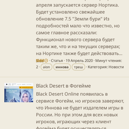
апреля запускается сервер Нортика.
Будет установлено свежайшее
обновление 7.5 "Земли бури" Из
подробностей мало что известно, но
самое главное рассказали:
Функционал нового сервера будет
таким же, что и на текущих серверах;
на Нортике также будет действовать...
Sidd
Статья
19 Апрель 2020
Минут чтения:
2
Категория:
Новости
aion
иннова
треш
Black Desert в Фогейме
Black Desert Online появилась в
сервисе Фогейм, но игроков заверяют,
что Иннова не будет издателем игры в
России. Но при этом для всех новых
игроков, играющих через клиент
фогейма будет осуществляться