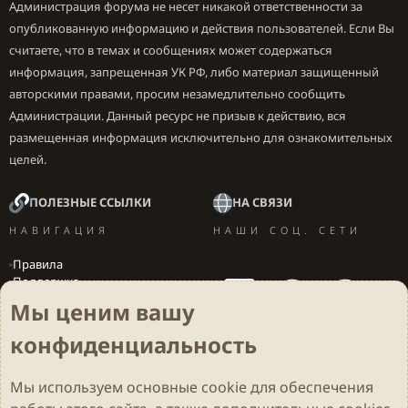
Администрация форума не несет никакой ответственности за
опубликованную информацию и действия пользователей. Если Вы
считаете, что в темах и сообщениях может содержаться
информация, запрещенная УК РФ, либо материал защищенный
авторскими правами, просим незамедлительно сообщить
Администрации. Данный ресурс не призыв к действию, вся
размещенная информация исключительно для ознакомительных
целей.
ПОЛЕЗНЫЕ ССЫЛКИ
НА СВЯЗИ
НАВИГАЦИЯ
НАШИ СОЦ. СЕТИ
Правила
Поддержка
Вакансии
Мы ценим вашу
Локализация игр
конфиденциальность
Мы используем основные
cookie
для обеспечения
Cookies
Darkdale - Основа [v.2.3.2 rc1] 🔥
Русский (RU)