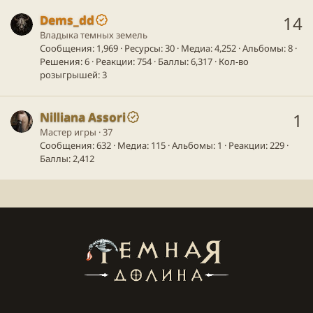
Dems_dd
14
Владыка темных земель
Сообщения
1,969
Ресурсы
30
Медиа
4,252
Альбомы
8
Решения
6
Реакции
754
Баллы
6,317
Кол-во
розыгрышей
3
Nilliana Assori
1
Мастер игры
·
37
Сообщения
632
Медиа
115
Альбомы
1
Реакции
229
Баллы
2,412