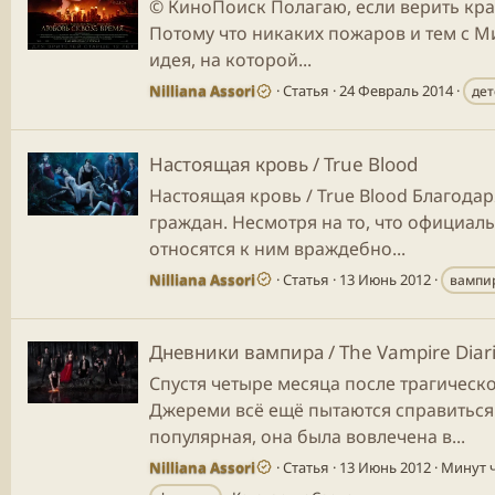
© КиноПоиск Полагаю, если верить кр
Потому что никаких пожаров и тем с Ми
идея, на которой...
Nilliana Assori
Статья
24 Февраль 2014
дет
Настоящая кровь / True Blood
Настоящая кровь / True Blood Благода
граждан. Несмотря на то, что официа
относятся к ним враждебно...
Nilliana Assori
Статья
13 Июнь 2012
вампи
Дневники вампира / The Vampire Diar
Спустя четыре месяца после трагическо
Джереми всё ещё пытаются справиться 
популярная, она была вовлечена в...
Nilliana Assori
Статья
13 Июнь 2012
Минут ч