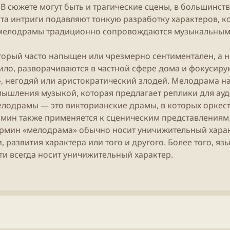
В сюжете могут быть и трагические сцены, в большинст
та интриги подавляют тонкую разработку характеров, к
е мелодрамы традиционно сопровождаются музыкальны
орый часто напыщен или чрезмерно сентиментален, а не
ило, разворачиваются в частной сфере дома и фокусирую
», негодяй или аристократический злодей. Мелодрама на
ышления музыкой, которая предлагает реплики для ау
елодрамы — это викторианские драмы, в которых оркест
рмин также применяется к сценическим представлениям 
рмин «мелодрама» обычно носит уничижительный характ
 развития характера или того и другого. Более того, я
и всегда носит уничижительный характер.