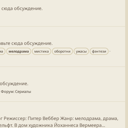
е сюда обсуждение.
авьте сюда обсуждение.
ма
мелодрама
мистика
оборотни
ужасы
фэнтези
 обсуждение.
Форум:
Сериалы
ург Режиссер: Питер Веббер Жанр: мелодрама, драма,
ельфт. В дом художника Йоханнеса Вермеера...