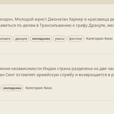
Лондон. Молодой юрист Джонатан Харкер и красавица д
равиться по делам в Трансильванию к графу Дракуле, 
Категория:
Кино
vampire
дракула
мелодрама
ужасы
фэнтези
шения независимости Индии страна разделена на две ча
н Синг оставляет армейскую службу и возвращается в 
Категория:
Кино
мелодрама