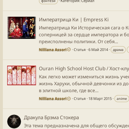
Категория:
Сериал
фэнтези
Императрица Ки | Empress Ki
Императрица Ки Историческая сага о К
соперницей за сердце императора и б
преисполнены политики. От себя...
Nilliana Assori
Статья
6 Май 2014
драма
Ouran High School Host Club / Хост-к
Как легко может измениться жизнь уче
жизнь Харухи, обычной девчонки из до
в элитной школе, где все...
Nilliana Assori
Статья
18 Март 2015
anime
Дракула Брэма Стокера
Эта тема предназначена для общего обсужден