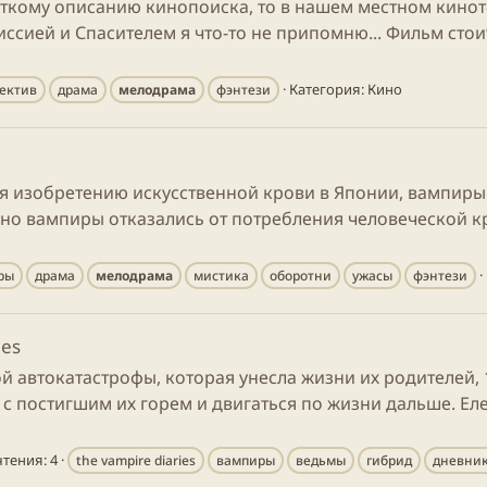
аткому описанию кинопоиска, то в нашем местном кино
ссией и Спасителем я что-то не припомню... Фильм стои
Категория:
Кино
ектив
драма
мелодрама
фэнтези
ря изобретению искусственной крови в Японии, вампиры
льно вампиры отказались от потребления человеческой 
ры
драма
мелодрама
мистика
оборотни
ужасы
фэнтези
ies
й автокатастрофы, которая унесла жизни их родителей, 1
с постигшим их горем и двигаться по жизни дальше. Еле
тения: 4
the vampire diaries
вампиры
ведьмы
гибрид
дневни