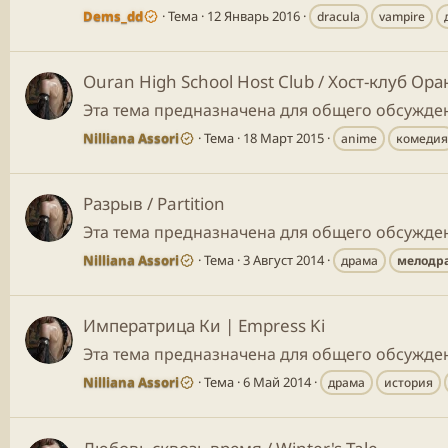
Dems_dd
Тема
12 Январь 2016
dracula
vampire
Ouran High School Host Club / Хост-клуб Ор
Эта тема предназначена для общего обсужден
Nilliana Assori
Тема
18 Март 2015
anime
комеди
Разрыв / Partition
Эта тема предназначена для общего обсуждени
Nilliana Assori
Тема
3 Август 2014
драма
мелодр
Императрица Ки | Empress Ki
Эта тема предназначена для общего обсужден
Nilliana Assori
Тема
6 Май 2014
драма
история