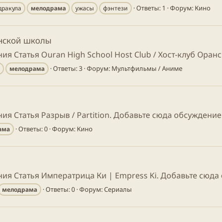
Ответы: 1
Форум:
Кино
дракула
мелодрама
ужасы
фэнтези
анской школы
ия Статья Ouran High School Host Club / Хост-клуб Ора
Ответы: 3
Форум:
Мультфильмы / Аниме
я
мелодрама
я Статья Разрыв / Partition. Добавьте сюда обсуждение
Ответы: 0
Форум:
Кино
ама
ия Статья Императрица Ки | Empress Ki. Добавьте сюда
Ответы: 0
Форум:
Сериалы
мелодрама