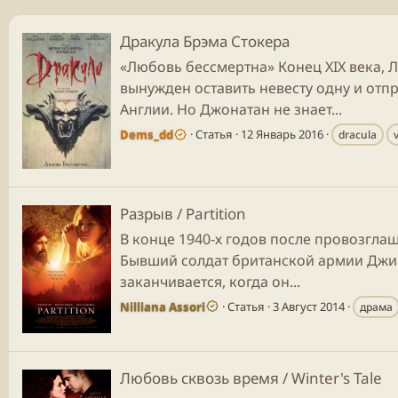
Дракула Брэма Стокера
«Любовь бессмертна» Конец XIX века, 
вынужден оставить невесту одну и отп
Англии. Но Джонатан не знает...
Dems_dd
Статья
12 Январь 2016
dracula
Разрыв / Partition
В конце 1940-х годов после провозгла
Бывший солдат британской армии Джиа
заканчивается, когда он...
Nilliana Assori
Статья
3 Август 2014
драма
Любовь сквозь время / Winter's Tale