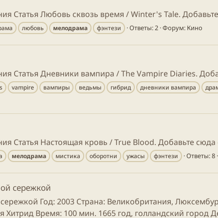
я Статья Любовь сквозь время / Winter's Tale. Добавьт
Ответы: 2
Форум:
Кино
рама
любовь
мелодрама
фэнтези
ия Статья Дневники вампира / The Vampire Diaries. Доб
s
vampire
вампиры
ведьмы
гибрид
дневники вампира
дра
ия Статья Настоящая кровь / True Blood. Добавьте сюда
Ответы: 8
а
мелодрама
мистика
оборотни
ужасы
фэнтези
жной сережкой
ой сережкой Год: 2003 Страна: Великобритания, Люксемб
 Хитрид Время: 100 мин. 1665 год, голландский город Д