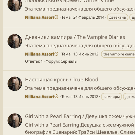
Любовь сквозь время / Winter's Tale
Эта тема предназначена для общего обсуждени
Nilliana Assori
Тема
24 Февраль 2014
детектив
д
Дневники вампира / The Vampire Diaries
Эта тема предназначена для общего обсужден
Nilliana Assori
Тема
13 Июнь 2012
the vampire diarie
Ответы: 1
Форум:
Сериалы
Настоящая кровь / True Blood
Эта тема предназначена для общего обсужден
Nilliana Assori
Тема
13 Июнь 2012
вампиры
драм
Girl with a Pearl Earring / Девушка с жемчу
Girl with a Pearl Earring Девушка с жемчужн
биография Сценарий: Трэйси Шевалье, Оливия