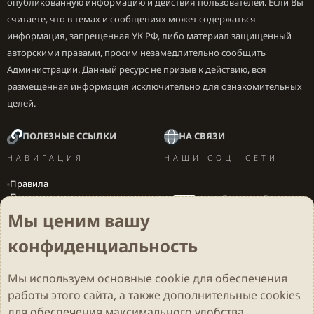
опубликованную информацию и действия пользователей. Если Вы
считаете, что в темах и сообщениях может содержаться
информация, запрещенная УК РФ, либо материал защищенный
авторскими правами, просим незамедлительно сообщить
Администрации. Данный ресурс не призыв к действию, вся
размещенная информация исключительно для ознакомительных
целей.
ПОЛЕЗНЫЕ ССЫЛКИ
НА СВЯЗИ
НАВИГАЦИЯ
НАШИ СОЦ. СЕТИ
Правила
Поддержка
Вакансии
Мы ценим вашу
Локализация игр
конфиденциальность
Мы используем основные
cookie
для обеспечения
Cookies
Darkdale - Основа [v.2.3.2 rc1] 🔥
Русский (RU)
работы этого сайта, а также дополнительные cookies
Обратная связь
Условия и правила
для обеспечения максимального удобства