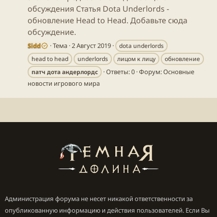
обсуждения Статья Dota Underlords -
обновление Head to Head. Добавьте сюда
обсуждение.
Sidd
Тема
2 Август 2019
dota underlords
head to head
underlords
лицом к лицу
обновление
Ответы: 0
Форум:
Основные
патч
дота
андерлордс
новости игрового мира
Администрация форума не несет никакой ответственности за
опубликованную информацию и действия пользователей. Если Вы