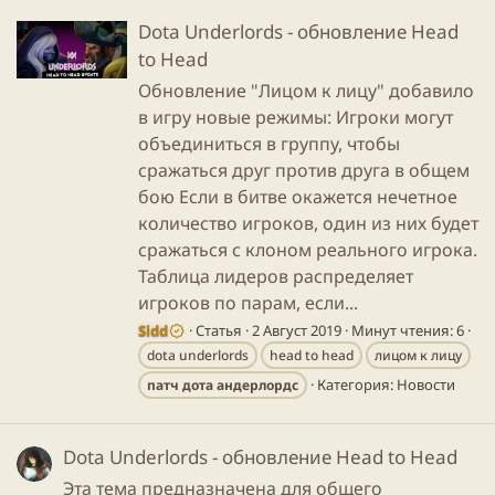
Dota Underlords - обновление Head
to Head
Обновление "Лицом к лицу" добавило
в игру новые режимы: Игроки могут
объединиться в группу, чтобы
сражаться друг против друга в общем
бою Если в битве окажется нечетное
количество игроков, один из них будет
сражаться с клоном реального игрока.
Таблица лидеров распределяет
игроков по парам, если...
Sidd
Статья
2 Август 2019
Минут чтения: 6
dota underlords
head to head
лицом к лицу
Категория:
Новости
патч
дота
андерлордс
Dota Underlords - обновление Head to Head
Эта тема предназначена для общего