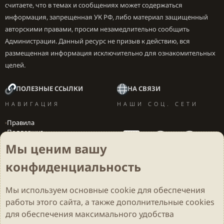
считаете, что в темах и сообщениях может содержаться
информация, запрещенная УК РФ, либо материал защищенный
авторскими правами, просим незамедлительно сообщить
Администрации. Данный ресурс не призыв к действию, вся
размещенная информация исключительно для ознакомительных
целей.
ПОЛЕЗНЫЕ ССЫЛКИ
НА СВЯЗИ
НАВИГАЦИЯ
НАШИ СОЦ. СЕТИ
Правила
Поддержка
Вакансии
Мы ценим вашу
Локализация игр
конфиденциальность
Мы используем основные
cookie
для обеспечения
Cookies
Darkdale - Основа [v.2.3.2 rc1] 🔥
Русский (RU)
работы этого сайта, а также дополнительные cookies
Обратная связь
Условия и правила
для обеспечения максимального удобства
Политика конфиденциальности
Помощь
R
S