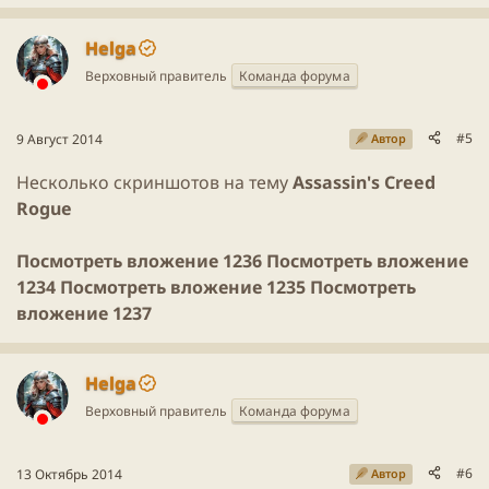
е
а
к
Helga
ц
Верховный правитель
Команда форума
и
и
:
#5
9 Август 2014
Автор
Несколько скриншотов на тему
Assassin's Creed
Rogue
Посмотреть вложение 1236
Посмотреть вложение
1234
Посмотреть вложение 1235
Посмотреть
вложение 1237
Helga
Верховный правитель
Команда форума
#6
13 Октябрь 2014
Автор