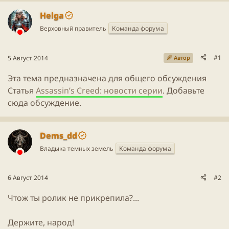
ы
л
ы
а
Helga
Верховный правитель
Команда форума
#1
5 Август 2014
Автор
Эта тема предназначена для общего обсуждения
Статья
Assassin’s Creed: новости серии
. Добавьте
сюда обсуждение.
Dems_dd
Владыка темных земель
Команда форума
6 Август 2014
#2
Чтож ты ролик не прикрепила?...
Держите, народ!