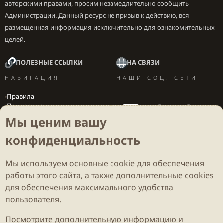
авторскими правами, просим незамедлительно сообщить
Администрации. Данный ресурс не призыв к действию, вся
размещенная информация исключительно для ознакомительных
целей.
ПОЛЕЗНЫЕ ССЫЛКИ
НА СВЯЗИ
НАВИГАЦИЯ
НАШИ СОЦ. СЕТИ
Правила
Поддержка
Вакансии
Мы ценим вашу
Локализация игр
конфиденциальность
Мы используем основные
cookie
для обеспечения
Cookies
Darkdale - Основа [v.2.3.2 rc1] 🔥
Русский (RU)
работы этого сайта, а также дополнительные cookies
Обратная связь
Условия и правила
для обеспечения максимального удобства
Политика конфиденциальности
Помощь
R
S
пользователя.
S
Parts of this site developed by
MadeBy2D
© 2026 (
Details
)
Посмотрите дополнительную информацию и