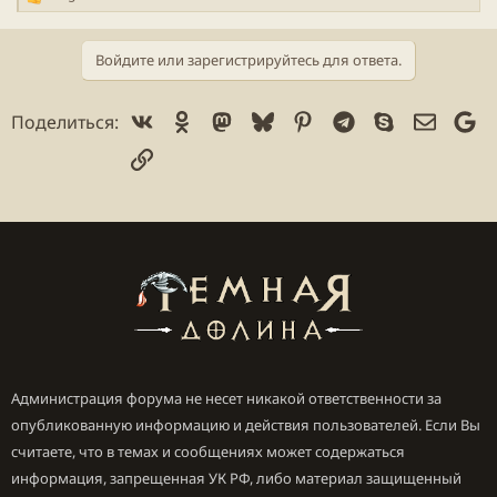
Р
е
а
Войдите или зарегистрируйтесь для ответа.
к
ц
и
Vk
Ok
Mastodon
Bluesky
Pinterest
Telegram
Skype
Электр
Go
Поделиться:
и
:
Ссылка
Администрация форума не несет никакой ответственности за
опубликованную информацию и действия пользователей. Если Вы
считаете, что в темах и сообщениях может содержаться
информация, запрещенная УК РФ, либо материал защищенный