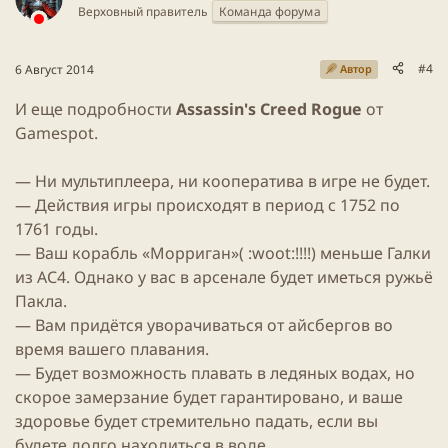
Верховный правитель
Команда форума
#4
6 Август 2014
Автор
И еще подробности
Assassin's Creed Rogue
от
Gamespot.
— Ни мультиплеера, ни кооператива в игре не будет.
— Действия игры происходят в период с 1752 по
1761 годы.
— Ваш корабль «Морриган»( :woot:!!!!) меньше Галки
из АС4. Однако у вас в арсенале будет иметься ружьё
Пакла.
— Вам придётся уворачиваться от айсбергов во
время вашего плавания.
— Будет возможность плавать в ледяных водах, но
скорое замерзание будет гарантировано, и ваше
здоровье будет стремительно падать, если вы
будете долго находиться в воде.