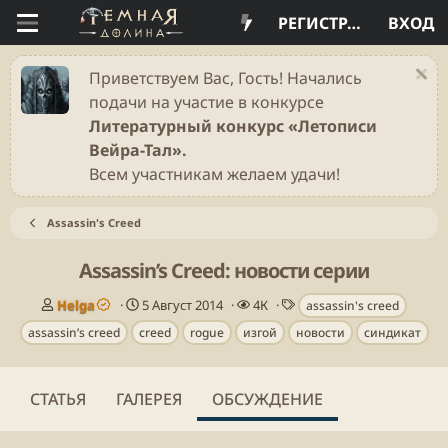
РЕГИСТРАЦИЯ
ВХОД
Приветствуем Вас, Гость! Начались
подачи на участие в конкурсе
Литературный конкурс «Летописи
Вейра-Тал».
Всем участникам желаем удачи!
Assassin's Creed
Assassin’s Creed: новости серии
А
Д
П
Т
Helga
5 Август 2014
4К
assassin's creed
в
а
р
е
assassin’s creed
creed
rogue
изгой
новости
синдикат
т
т
о
г
о
а
с
и
р
н
м
т
а
о
СТАТЬЯ
ГАЛЕРЕЯ
ОБСУЖДЕНИЕ
е
ч
т
м
а
р