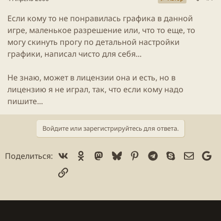
ы
л
ы
а
Если кому то не понравилась графика в данной
игре, маленькое разрешение или, что то еще, то
могу скинуть прогу по детальной настройки
графики, написал чисто для себя...
Не знаю, может в лицензии она и есть, но в
лицензию я не играл, так, что если кому надо
пишите...
Войдите или зарегистрируйтесь для ответа.
Vk
Ok
Mastodon
Bluesky
Pinterest
Telegram
Skype
Электр
Go
Поделиться:
Ссылка