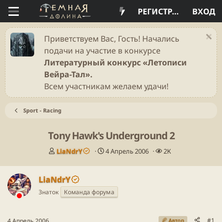
РЕГИСТРАЦИЯ
ВХОД
Приветствуем Вас, Гость! Начались
подачи на участие в конкурсе
Литературный конкурс «Летописи
Вейра-Тал».
Всем участникам желаем удачи!
Sport - Racing
Tony Hawk's Underground 2
А
Д
П
LiaNdrY
4 Апрель 2006
2К
в
а
р
т
т
о
LiaNdrY
о
а
с
р
н
м
Знаток
Команда форума
т
а
о
е
ч
т
м
а
р
#1
4 Апрель 2006
Автор