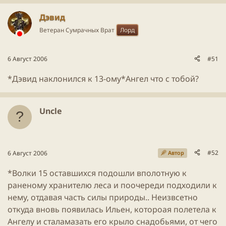
Дэвид
Ветеран Сумрачных Врат
Лорд
6 Август 2006
#51
*Дэвид наклонился к 13-ому*Ангел что с тобой?
Uncle
#52
6 Август 2006
Автор
*Волки 15 оставшихся подошли вполотную к
раненому хранителю леса и поочереди подходили к
нему, отдавая часть силы природы.. Неизвсетно
откуда вновь появилась Ильен, котороая полетела к
Ангелу и сталамазать его крыло снадобьями, от чего