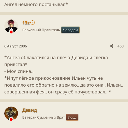
Ангел немного постанывал*
13z
Верховный Правитель
Чародеи
6 Август 2006
#53
*Ангел облакатился на плечо Девида и слегка
привстал*
- Моя спина...
*И тут лёгкое прикосновение Ильен чуть не
повалило его обратно на землю.. да это она.. Ильен..
совершенная фея.. он сразу её почувствовал.. *
Дэвид
Ветеран Сумрачных Врат
Лорд