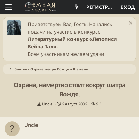
РЕГИСТРАЦИЯ
ВХОД
Приветствуем Вас, Гость! Начались
подачи на участие в конкурсе
Литературный конкурс «Летописи
Вейра-Тал».
Всем участникам желаем удачи!
Элитная Охрана шатра Вождя и Шамана
Охрана, намертво стоит вокруг шатра
Вождя.
А
Д
П
Uncle
6 Август 2006
9К
в
а
р
т
т
о
о
а
с
Uncle
р
н
м
т
а
о
е
ч
т