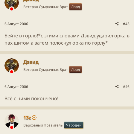
Ветеран Сумрачных Врат
Лорд
6 Август 2006
#45
Бейте в горло!*с этими словами Дэвид ударил орка в
пах щитом а затем полоснул орка по горлу*
Дэвид
Ветеран Сумрачных Врат
Лорд
6 Август 2006
#46
Всё с ними покончено!
13z
Верховный Правитель
Чародеи