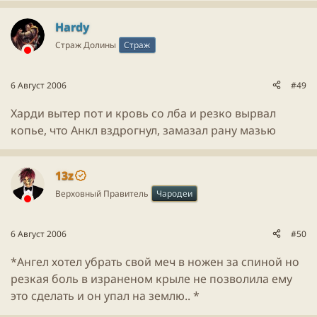
Hardy
Страж Долины
Страж
6 Август 2006
#49
Харди вытер пот и кровь со лба и резко вырвал
копье, что Анкл вздрогнул, замазал рану мазью
13z
Верховный Правитель
Чародеи
6 Август 2006
#50
*Ангел хотел убрать свой меч в ножен за спиной но
резкая боль в израненом крыле не позволила ему
это сделать и он упал на землю.. *