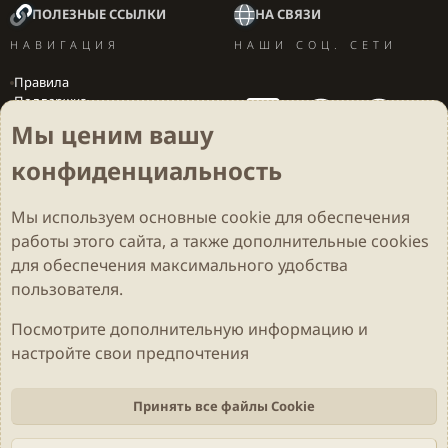
ПОЛЕЗНЫЕ ССЫЛКИ
НА СВЯЗИ
НАВИГАЦИЯ
НАШИ СОЦ. СЕТИ
Правила
Поддержка
Вакансии
Мы ценим вашу
Локализация игр
конфиденциальность
Мы используем основные
cookie
для обеспечения
Cookies
Darkdale - Основа [v.2.3.2 rc1] 🔥
Русский (RU)
работы этого сайта, а также дополнительные cookies
Обратная связь
Условия и правила
для обеспечения максимального удобства
Политика конфиденциальности
Помощь
R
S
пользователя.
S
Parts of this site developed by
MadeBy2D
© 2026 (
Details
)
Посмотрите дополнительную информацию и
настройте свои предпочтения
Локализация
LiaNdrY
Theming with
by:
Darkdale.org
Принять все файлы Cookie