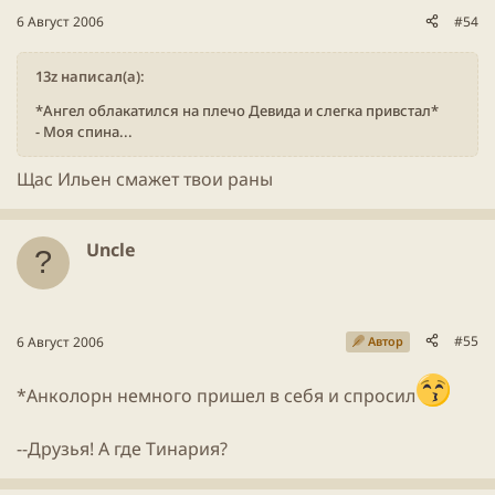
6 Август 2006
#54
13z написал(а):
*Ангел облакатился на плечо Девида и слегка привстал*
- Моя спина...
Щас Ильен смажет твои раны
Uncle
#55
6 Август 2006
Автор
*Анколорн немного пришел в себя и спросил
--Друзья! А где Тинария?