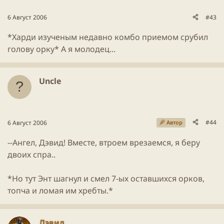
6 Август 2006
#43
*Харди изученым недавно комбо приемом срубил
голову орку* А я молодец...
Uncle
#44
6 Август 2006
Автор
--Ангел, Дэвид! Вместе, втроем врезаемся, я беру
двоих спра..
*Но тут Энт шагнул и смел 7-ых оставшихся орков,
топча и ломая им хребты.*
Дэвид