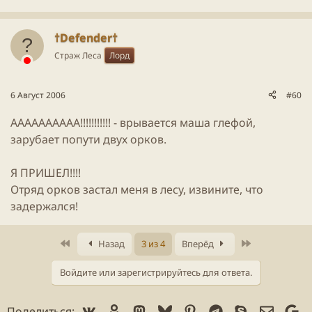
†Defender†
Страж Леса
Лорд
6 Август 2006
#60
АААААААААА!!!!!!!!!!! - врывается маша глефой,
зарубает попути двух орков.
Я ПРИШЕЛ!!!!
Отряд орков застал меня в лесу, извините, что
задержался!
Первое
Последнее
Назад
3 из 4
Вперёд
Войдите или зарегистрируйтесь для ответа.
Vk
Ok
Mastodon
Bluesky
Pinterest
Telegram
Skype
Электр
Go
Поделиться: