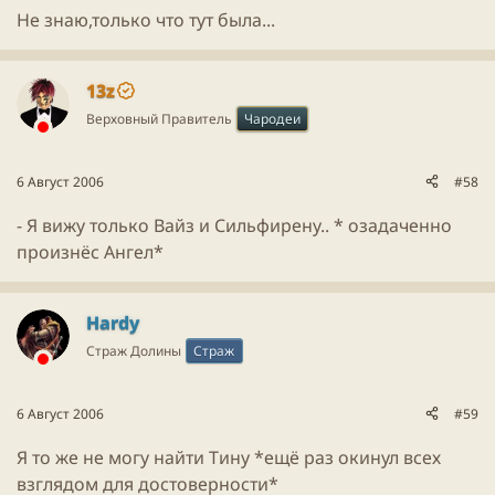
Не знаю,только что тут была...
13z
Верховный Правитель
Чародеи
6 Август 2006
#58
- Я вижу только Вайз и Сильфирену.. * озадаченно
произнёс Ангел*
Hardy
Страж Долины
Страж
6 Август 2006
#59
Я то же не могу найти Тину *ещё раз окинул всех
взглядом для достоверности*