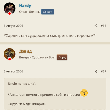
Hardy
Страж Долины
Страж
6 Август 2006
#56
*Харди стал судорожно смотреть по сторонам*
Дэвид
Ветеран Сумрачных Врат
Лорд
6 Август 2006
#57
Uncle написал(а):
*Анколорн немного пришел в себя и спросил
--Друзья! А где Тинария?