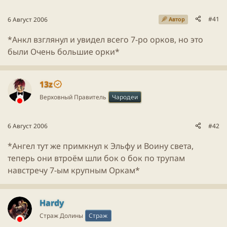
м
а
р
ы
л
ы
#41
6 Август 2006
Автор
а
*Анкл взглянул и увидел всего 7-ро орков, но это
были Очень большие орки*
13z
Верховный Правитель
Чародеи
6 Август 2006
#42
*Ангел тут же примкнул к Эльфу и Воину света,
теперь они втроём шли бок о бок по трупам
навстречу 7-ым крупным Оркам*
Hardy
Страж Долины
Страж