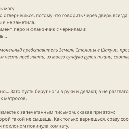
е
ч
т
м
а
р
ь магу:
ы
л
ы
но отвернешься, потому что говорить через дверь всегда
а
ы я не заметила.
амент, перо и флакончик с чернилами:
...
номоченный представитель Земель Столицы в Шакуии, про
м честь пребывать, из моего сундука рулон ткани, соот
ьно
... Зато пусть берут ноги в руки и делают, а не разг
х матросов.
 вместе с запечатанным письмом, сказав при этом:
второй такой не сыщешь. Как только вернешься, сразу со
м поклоном покинула комнату.