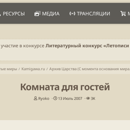
РЕСУРСЫ
МЕДИА
ТРАНСЛЯЦИИ
 участие в конкурсе
Литературный конкурс «Летописи 
тые миры
Kamigawa.ru
Архив Царс
Комната для гостей
А
Д
П
Ryoko
13 Июль 2007
3К
в
а
р
т
т
о
о
а
с
р
н
м
т
а
о