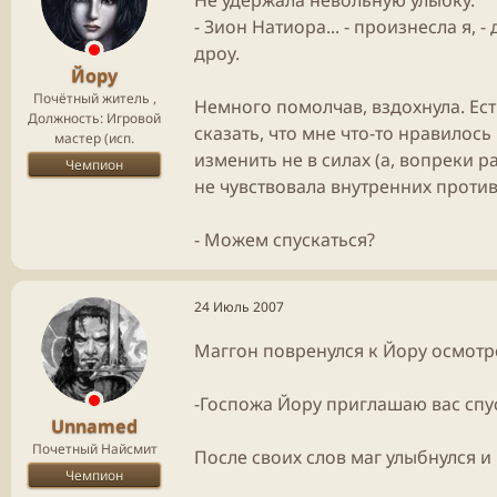
- Зион Натиора... - произнесла я,
дроу.
Йору
Почётный житель ,
Немного помолчав, вздохнула. Ест
Должность: Игровой
сказать, что мне что-то нравилось 
мастер (исп.
изменить не в силах (а, вопреки 
Чемпион
не чувствовала внутренних проти
- Можем спускаться?
24 Июль 2007
Маггон повренулся к Йору осмотр
-Госпожа Йору приглашаю вас спу
Unnamed
Почетный Найсмит
После своих слов маг улыбнулся и
Чемпион