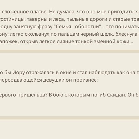
 сложенное платье. Не думала, что оно мне пригодиться.
остиницы, таверны и леса, пыльные дороги и старые тра
а одну занятную фразу "Семья -
оборотни
"... это понимат
рону: легко скользнул по пальцам черный шелк, блеснул
сапожек, открыв легкое сияние тонкой змеиной кожи...
что бы Йору отражалась в окне и стал наблюдать как она
переодвающейся девушки он произнёс:
ервого пришельца? В бою с которым погиб Скидан. Он 