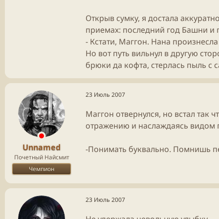
Открыв сумку, я достала аккуратно
приемах: последний год Башни и г
- Кстати, Маггон. Нана произнесл
Но вот путь вильнул в другую сто
брюки да кофта, стерлась пыль с 
23 Июль 2007
Маггон отвернулся, но встал так 
отражению и наслаждаясь видом 
Unnamed
-Понимать буквально. Помнишь п
Почетный Найсмит
Чемпион
23 Июль 2007
Не удержала невольную улыбку.