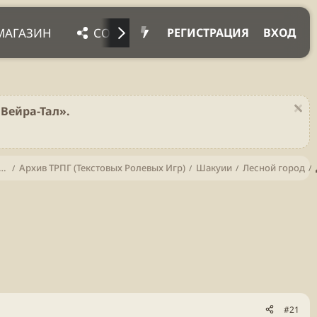
МАГАЗИН
СОЦ. СЕТИ
ПРОЧЕЕ
ПОД
РЕГИСТРАЦИЯ
ВХОД
Вейра-Тал».
тва (С момента основания мира и по сей день)
Архив ТРПГ (Текстовых Ролевых Игр)
Шакуии
Лесной город
#21