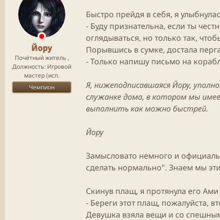
Быстро прейдя в себя, я улыбнулас
- Буду признательна, если ты чест
оглядываться, но только так, чтоб
Йору
Порывшись в сумке, достала перг
Почётный житель ,
- Только напишу письмо на корабль
Должность: Игровой
мастер (исп.
Я, нижеподписавшаяся Йору, упол
Чемпион
служанке дома, в котором мы имее
выполнить как можно быстрей.
Йору
Замысловато немного и
официал
сделать нормально". Знаем мы эти
Скинув плащ, я протянула его Ами
- Береги этот плащ, пожалуйста, 
Девушка
взяла вещи и со спешны