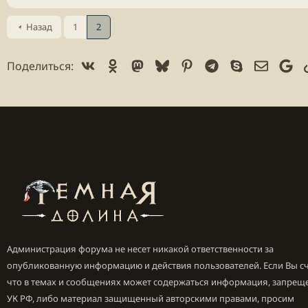
Назад
1
2
Vk
Ok
Mastodon
Bluesky
Pinterest
Telegram
Skype
Электр
Go
Поделиться:
Администрация форума не несет никакой ответственности за
опубликованную информацию и действия пользователей. Если Вы сч
что в темах и сообщениях может содержаться информация, запрещ
УК РФ, либо материал защищенный авторскими правами, просим