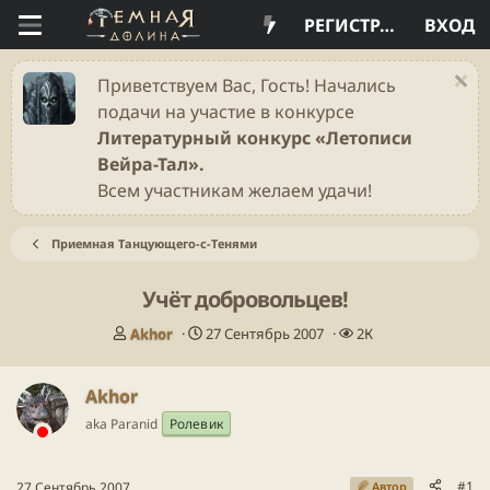
РЕГИСТРАЦИЯ
ВХОД
Приветствуем Вас, Гость! Начались
подачи на участие в конкурсе
Литературный конкурс «Летописи
Вейра-Тал».
Всем участникам желаем удачи!
Приемная Танцующего-с-Тенями
Учёт добровольцев!
А
Д
П
Akhor
27 Сентябрь 2007
2К
в
а
р
т
т
о
Akhor
о
а
с
р
н
м
aka Paranid
Ролевик
т
а
о
е
ч
т
м
а
р
#1
27 Сентябрь 2007
Автор