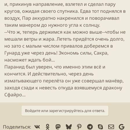
и, прикинув направление, взлетел и сделал пару
кругов, ожидая своего спутника. Едва тот поднялся в
воздух, Пар аккуратно накренился и поворачивал
таким манером до нужного угла к солнцу.
--Что ж, теперь держимся как можно выше--чтобы не
мешали ветры и жара. Лететь придётся очень долго,
но зато с малым числом привалов доберемся в
Гунард уже через день! Экономь силы, Сакра,
насможет ждать бой...
Паранид был уверен, что именно этим всё и
кончится. И действительно, через день
изматывающего перелёта он уже совершал манёвр,
заходя сзади к невесть откуда взявшемуся дракону
Сфайро...
Войдите или зарегистрируйтесь для ответа.
Vk
Ok
Mastodon
Bluesky
Pinterest
Telegram
Skype
Электр
Go
Поделиться: