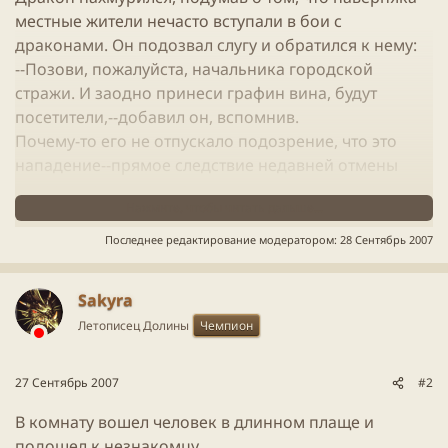
местные жители нечасто вступали в бои с
драконами. Он подозвал слугу и обратился к нему:
--Позови, пожалуйста, начальника городской
стражи. И заодно принеси графин вина, будут
посетители,--добавил он, вспомнив.
Почему-то его не отпускало подозрение, что это
нападение--прямое следствие недавней отмены
запрета на магию высших кругов для крылатого
Нажмите, чтобы читать дальше...
народа. "Наверное, боятся, что теперь мы можем
набрать силу..."
Последнее редактирование модератором:
28 Сентябрь 2007
Sakyra
Летописец Долины
Чемпион
27 Сентябрь 2007
#2
В комнату вошел человек в длинном плаще и
подошел к незнакомцу.