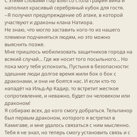
С этими словами Пар взял со стола графин вина и
наполнил красивый серебряный кубок для гостя.
--Я получил предупреждение об атаке, в которой
участвуют и драконы клана Натиора.
Не знаю, что могло заставить кого-то из нашего
племени подчиняться людям, но это можно
выяснить позже.
Мне пришлось мобилизовать защитников города на
всякий случай... Где же носит того посыльного... Но
пока могу тебя успокоить, Пустыня в безопасности:
здешние люди долгое время жили бок о бок с
драконами, и они не боятся нас. И если кто-то
нападёт на Ильд-Ар Кадир, то встретит жесткое
сопротивление, и неважно, будет он человеком или
драконом!
Я собираю всех, до кого смогу добраться. Тельпинор
был первым драконом, которого я встретил в
Камигаве, и мне удалось связаться с ним мысленно.
Тебя я не знал, но теперь смогу установить связь и с