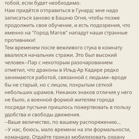
тобой, если будет необходимо.
Нам придётся отправиться в Гунард: мне надо
записаться заново в Башню Огня, чтобы позже
продолжить свое обучение, и есть подозрения, что
именно на "Город Магов" нападут наши странные
противники!
Тем временем после вежливого стука в комнату
ввалился начальник стражи. Это был высокий
человек--Пар с некоторым разочарованием
отметил, что драконы в Ильд-Ар Кадире редко
занимаются работой, связанной с людьми--вроде
бы не старый, но с лицом, покрытым сеткой
небольших шрамов. Никаких знаков отличия у него
не было, а военной формой жителям города
посреди пустыни пришлось пожертвовать в пользу
удобства и свободы движения.
--Ваше величество, по вашему распоряжению...
--У нас, боюсь, мало времени на эти формальности,
командир. Отдайте приказ мобилизовать охрану