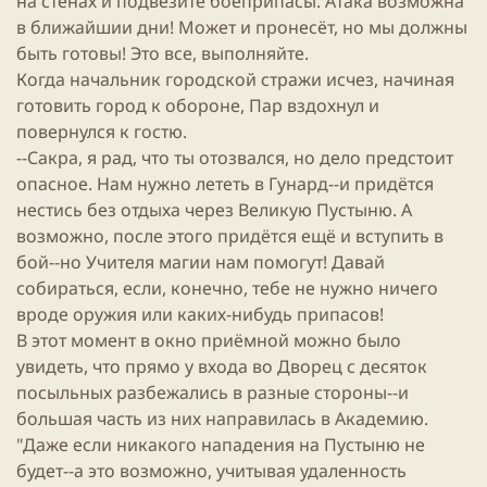
на стенах и подвезите боеприпасы. Атака возможна
в ближайшии дни! Может и пронесёт, но мы должны
быть готовы! Это все, выполняйте.
Когда начальник городской стражи исчез, начиная
готовить город к обороне, Пар вздохнул и
повернулся к гостю.
--Сакра, я рад, что ты отозвался, но дело предстоит
опасное. Нам нужно лететь в Гунард--и придётся
нестись без отдыха через Великую Пустыню. А
возможно, после этого придётся ещё и вступить в
бой--но Учителя магии нам помогут! Давай
собираться, если, конечно, тебе не нужно ничего
вроде оружия или каких-нибудь припасов!
В этот момент в окно приёмной можно было
увидеть, что прямо у входа во Дворец с десяток
посыльных разбежались в разные стороны--и
большая часть из них направилась в Академию.
"Даже если никакого нападения на Пустыню не
будет--а это возможно, учитывая удаленность