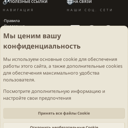
ПОЛЕЗНЫЕ ССЫЛКИ
НА СВЯЗИ
НАВИГАЦИЯ
НАШИ СОЦ. СЕТИ
Правила
Поддержка
Вакансии
Мы ценим вашу
Локализация игр
конфиденциальность
Мы используем основные
cookie
для обеспечения
Cookies
Darkdale - Основа [v.2.3.2 rc1] 🔥
Русский (RU)
работы этого сайта, а также дополнительные cookies
Обратная связь
Условия и правила
для обеспечения максимального удобства
Политика конфиденциальности
Помощь
R
S
пользователя.
S
Parts of this site developed by
MadeBy2D
© 2026 (
Details
)
Посмотрите дополнительную информацию и
настройте свои предпочтения
Локализация
LiaNdrY
Theming with
by:
Darkdale.org
Принять все файлы Cookie
Отклонить необязательные Cookie