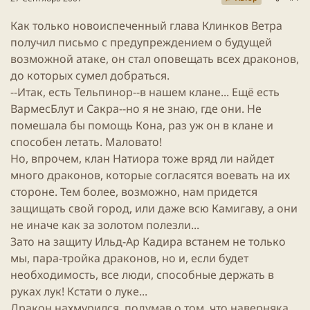
ы
л
ы
а
Как только новоиспеченный глава Клинков Ветра
получил письмо с предупреждением о будущей
возможной атаке, он стал оповещать всех драконов,
до которых сумел добраться.
--Итак, есть Тельпинор--в нашем клане... Ещё есть
ВармесБлут и Сакра--но я не знаю, где они. Не
помешала бы помощь Кона, раз уж он в клане и
способен летать. Маловато!
Но, впрочем, клан Натиора тоже вряд ли найдет
много драконов, которые согласятся воевать на их
стороне. Тем более, возможно, нам придется
защищать свой город, или даже всю Камигаву, а они
не иначе как за золотом полезли...
Зато на защиту Ильд-Ар Кадира встанем не только
мы, пара-тройка драконов, но и, если будет
необходимость, все люди, способные держать в
руках лук! Кстати о луке...
Дракон нахмурился, подумав о том, что наверняка