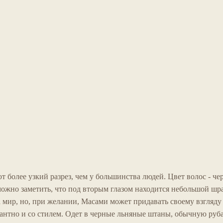
е
ч
т
м
а
р
ы
л
ы
а
ют более узкий разрез, чем у большинства людей. Цвет волос - че
ожно заметить, что под вторым глазом находится небольшой шрам
 мир, но, при желании, Масами может придавать своему взгляду 
гантно и со стилем. Одет в черные льняные штаны, обычную руба