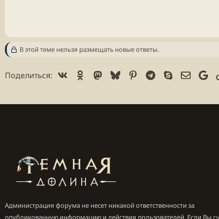
В этой теме нельзя размещать новые ответы.
Vk
Ok
Mastodon
Bluesky
Pinterest
Telegram
Skype
Электр
Go
Поделиться:
Администрация форума не несет никакой ответственности за
опубликованную информацию и действия пользователей. Если Вы сч