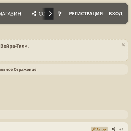
МАГАЗИН
СОЦ. СЕТИ
ПРОЧЕЕ
ПОД
РЕГИСТРАЦИЯ
ВХОД
Вейра-Тал».
альное Отражение
#1
Автор