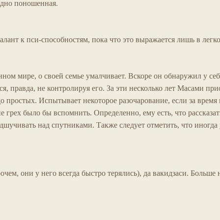
ядно поношенная.
лант к пси-способностям, пока что это выражается лишь в легк
ном мире, о своей семье умалчивает. Вскоре он обнаружил у себ
ся, правда, не контролируя его. За эти несколько лет Масами пр
до простых. Испытывает некоторое разочарование, если за время
е грех было бы вспомнить. Определенно, ему есть, что рассказа
одшучивать над спутниками. Также следует отметить, что иногда
чем, они у него всегда быстро терялись), да вакидзаси. Больше 