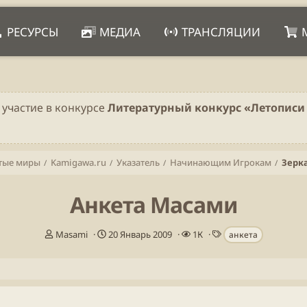
РЕСУРСЫ
МЕДИА
ТРАНСЛЯЦИИ
 участие в конкурсе
Литературный конкурс «Летописи 
тые миры
Kamigawa.ru
Указатель
Начинающим Игрокам
Зерк
Анкета Масами
А
Д
П
Т
Masami
20 Январь 2009
1К
анкета
в
а
р
е
т
т
о
г
о
а
с
и
р
н
м
т
а
о