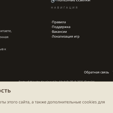
НАВИГАЦИЯ
Правила
Поддержка
итаете,
Вакансии
Локализация игр
енная
ыв к
Обратная связь
Parts of this site developed by
MadeBy2D
© 2026 (
Details
)
сть
Локализация
LiaNdrY
Theming with
by:
Darkdale.org
ты этого сайта, а также дополнительные cookies для