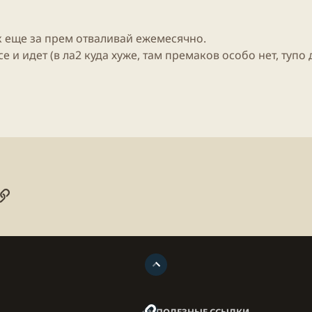
к еще за прем отваливай ежемесячно.
е и идет (в ла2 куда хуже, там премаков особо нет, тупо 
онная почта
ogle
Ссылка
ПОЛЕЗНЫЕ ССЫЛКИ