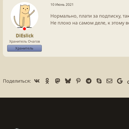
10 Июнь 2021
Нормально, плати за подписку, та
Не плохо на самом деле, к этому вс
DiEslick
Хранитель Очагов
Хранитель
Vk
Ok
Mastodon
Bluesky
Pinterest
Telegram
Skype
Электр
Go
Поделиться: