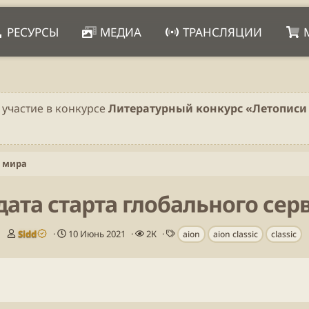
РЕСУРСЫ
МЕДИА
ТРАНСЛЯЦИИ
 участие в конкурсе
Литературный конкурс «Летописи 
о мира
ата старта глобального серве
А
Д
П
Т
Sidd
10 Июнь 2021
2К
aion
aion classic
classic
в
а
р
е
т
т
о
г
о
а
с
и
р
н
м
т
а
о