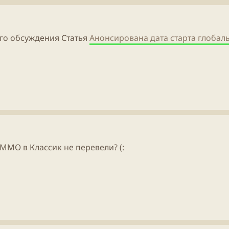
е
ч
т
м
а
р
ы
л
ы
а
го обсуждения Статья
Анонсирована дата старта глобаль
 ММО в Классик не перевели? (: