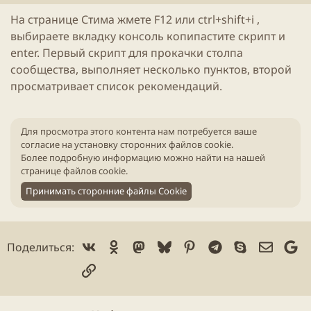
л
е
На странице Стима жмете F12 или ctrl+shift+i ,
и
н
выбираете вкладку консоль копипастите
скрипт
и
к
и
а
я
enter. Первый
скрипт
для прокачки столпа
ц
с
сообщества, выполняет несколько пунктов, второй
и
т
просматривает список рекомендаций.
и
а
т
ь
и
Для просмотра этого контента нам потребуется ваше
согласие на установку сторонних файлов cookie.
Более подробную информацию можно найти на нашей
странице файлов cookie
.
Принимать сторонние файлы Cookie
Vk
Ok
Mastodon
Bluesky
Pinterest
Telegram
Skype
Электр
Go
Поделиться:
Ссылка