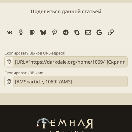
Поделиться данной статьёй
Vk
Ok
Mastodon
Bluesky
Pinterest
Telegram
Skype
Электронная поч
Google
Ссылка
Скопировать BB-код URL-адреса
Скопировать BB-код