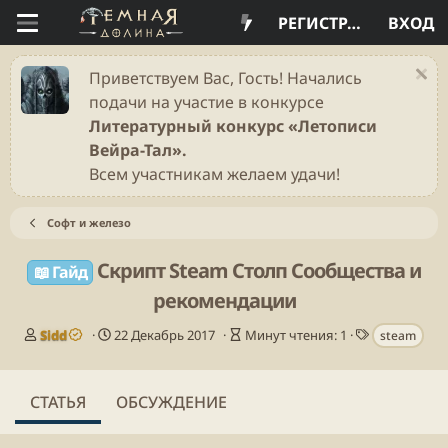
РЕГИСТРАЦИЯ
ВХОД
Приветствуем Вас, Гость! Начались
подачи на участие в конкурсе
Литературный конкурс «Летописи
Вейра-Тал».
Всем участникам желаем удачи!
Софт и железо
Скрипт Steam Столп Сообщества и
📖 Гайд
рекомендации
А
Д
В
Т
Sidd
22 Декабрь 2017
Минут чтения: 1
steam
в
а
р
е
т
т
е
г
о
а
м
и
СТАТЬЯ
ОБСУЖДЕНИЕ
р
п
я
у
ч
б
т