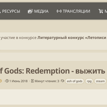
РЕСУРСЫ
МЕДИА
ТРАНСЛЯЦИИ
 участие в конкурсе
Литературный конкурс «Летописи 
of Gods: Redemption - выжит
Д
В
Т
1 Июнь 2018
Минут чтения: 3
ash of gods
rpg
steam
а
р
е
т
е
г
а
м
и
п
я
у
ч