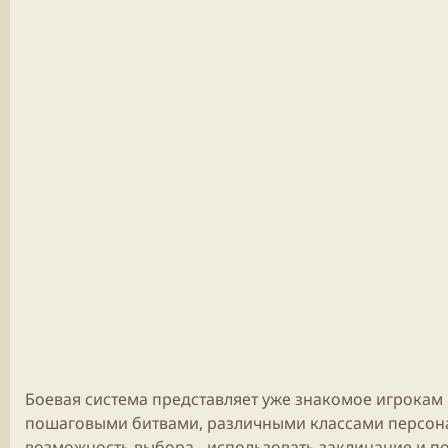
Боевая система представляет уже знакомое игрокам 
пошаговыми битвами, различными классами персона
возможность выбора - использовать заклинание и пот