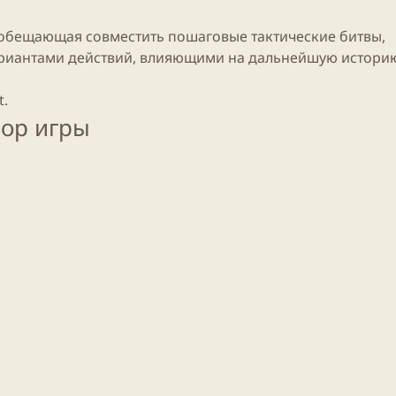
 обещающая совместить пошаговые тактические битвы,
риантами действий, влияющими на дальнейшую истори
t.
Лор
игры