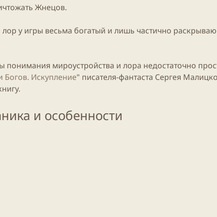
ичтожать Жнецов.
, лор у
игры
весьма богатый и лишь частично раскрыва
ты понимания мироустройства и лора недостаточно прос
и Богов. Искупление
" писателя-фантаста Сергея Малицко
книгу.
ника и особенности