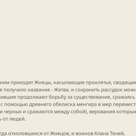
к ним приходят Жнецы, насылающие проклятья, сводящи
ие получило название - Жатва, и сохранить рассудок мож
ившие продолжают борьбу за существование, сражаясь
 с помощью древнего обелиска менгира в мир перемест
ых и черных и сражаются между собой), верования которы
ь от людей.
гда отколовшихся от Жнецов, и воинов Клана Теней,