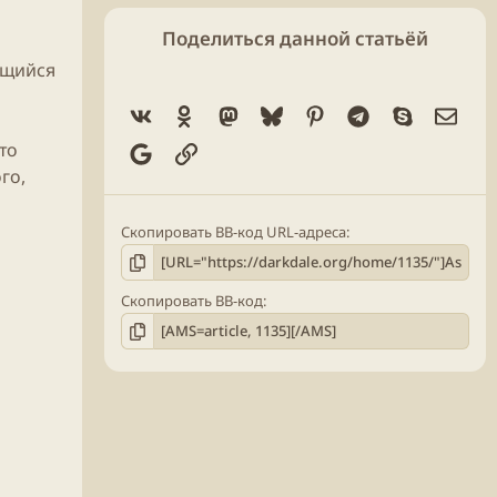
Поделиться данной статьёй
ющийся
Vk
Ok
Mastodon
Bluesky
Pinterest
Telegram
Skype
Элек
то
Google
Ссылка
го,
Скопировать BB-код URL-адреса
Скопировать BB-код