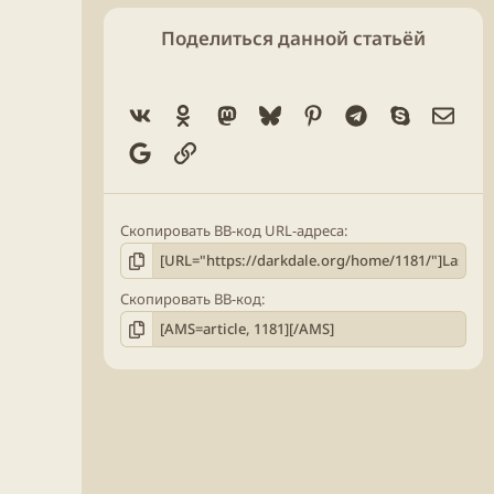
Поделиться данной статьёй
Vk
Ok
Mastodon
Bluesky
Pinterest
Telegram
Skype
Элек
Google
Ссылка
Скопировать BB-код URL-адреса
Скопировать BB-код