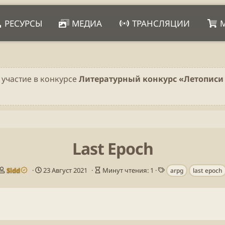
РЕСУРСЫ
МЕДИА
ТРАНСЛЯЦИИ
 участие в конкурсе
Литературный конкурс «Летописи 
Last Epoch
А
Д
В
Т
Sidd
23 Август 2021
Минут чтения: 1
arpg
last epoch
в
а
р
е
т
т
е
г
о
а
м
и
р
п
я
у
ч