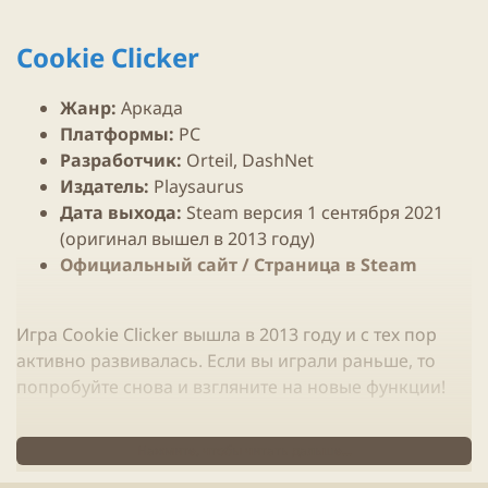
Cookie Clicker
Жанр:
Аркада
Платформы:
PC
Разработчик:
Orteil, DashNet
Издатель:
Playsaurus
Дата выхода
:
Steam
версия 1 сентября
2021
(оригинал вышел в 2013 году)
Официальный сайт / Cтраница в Steam
Игра
Cookie Clicker вышла в 2013 году и с тех пор
активно развивалась. Если вы играли раньше, то
попробуйте снова и взгляните на новые функции!
Нажмите, чтобы читать дальше...
Копите печенье и тратьте его на другое
печенье!