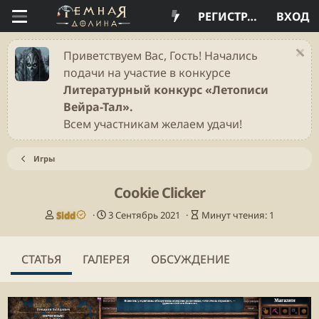
РЕГИСТРАЦИЯ
ВХОД
Приветствуем Вас, Гость! Начались
подачи на участие в конкурсе
Литературный конкурс «Летописи
Вейра-Тал».
Всем участникам желаем удачи!
Игры
Cookie Clicker
А
Д
В
Sidd
3 Сентябрь 2021
Минут чтения: 1
в
а
р
т
т
е
о
а
м
СТАТЬЯ
ГАЛЕРЕЯ
ОБСУЖДЕНИЕ
р
п
я
у
ч
б
т
л
е