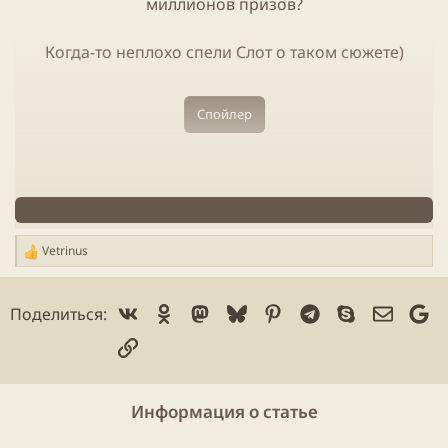
миллионов призов?
Когда-то неплохо спели Слот о таком сюжете)
Спойлер
Познавательное
интервью
про монетизацию
Нажмите, чтобы читать дальше...
видеоконтента
Vetrinus
Р
е
Спойлер
а
Vk
Ok
Mastodon
Bluesky
Pinterest
Telegram
Skype
Электр
Go
Поделиться:
к
ц
Ссылка
и
и
:
Информация о статье