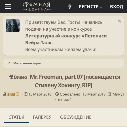
РЕГИСТРАЦИЯ
ВХОД
Приветствуем Вас, Гость! Начались
подачи на участие в конкурсе
Литературный конкурс «Летописи
Вейра-Тал».
Всем участникам желаем удачи!
Мультипликация
Mr. Freeman, part 07 [посвящается
🎥 Видео
Стивену Хокингу, RIP]
А
Д
В
Sidd
15 Март 2018
Обновлено
15 Март 2018
Минут
в
а
р
чтения: 1
т
т
е
о
а
м
р
п
я
СТАТЬЯ
ГАЛЕРЕЯ
ОБСУЖДЕНИЕ
у
ч
б
т