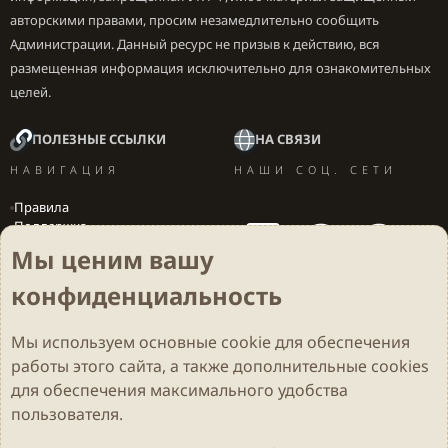
авторскими правами, просим незамедлительно сообщить
Администрации. Данный ресурс не призыв к действию, вся
размещенная информация исключительно для ознакомительных
целей.
ПОЛЕЗНЫЕ ССЫЛКИ
НА СВЯЗИ
НАВИГАЦИЯ
НАШИ СОЦ. СЕТИ
Правила
Поддержка
Вакансии
Мы ценим вашу
Локализация игр
конфиденциальность
Мы используем основные
cookie
для обеспечения
Cookies
Darkdale - Основа [v.2.3.2 rc1] 🔥
Русский (RU)
работы этого сайта, а также дополнительные cookies
Обратная связь
Условия и правила
для обеспечения максимального удобства
Политика конфиденциальности
Помощь
R
S
пользователя.
S
Parts of this site developed by
MadeBy2D
© 2026 (
Details
)