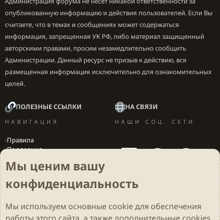
Администрация форума не несет никакой ответственности за
опубликованную информацию и действия пользователей. Если Вы
считаете, что в темах и сообщениях может содержаться
информация, запрещенная УК РФ, либо материал защищенный
авторскими правами, просим незамедлительно сообщить
Администрации. Данный ресурс не призыв к действию, вся
размещенная информация исключительно для ознакомительных
целей.
ПОЛЕЗНЫЕ ССЫЛКИ
НА СВЯЗИ
НАВИГАЦИЯ
НАШИ СОЦ. СЕТИ
Правила
Поддержка
Вакансии
Мы ценим вашу
Локализация игр
конфиденциальность
Мы используем основные
cookie
для обеспечения
Cookies
Darkdale - Основа [v.2.3.2 rc1] 🔥
Русский (RU)
работы этого сайта, а также дополнительные cookies