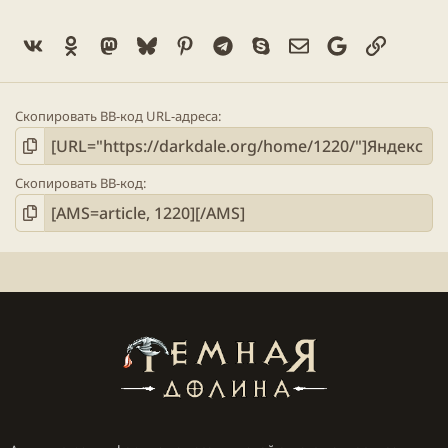
Vk
Ok
Mastodon
Bluesky
Pinterest
Telegram
Skype
Электронная поч
Google
Ссылка
Скопировать BB-код URL-адреса
Скопировать BB-код