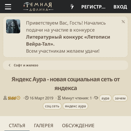
РЕГИСТРАЦИЯ
ВХОД
Приветствуем Вас, Гость! Начались
подачи на участие в конкурсе
Литературный конкурс «Летописи
Вейра-Тал».
Всем участникам желаем удачи!
Софт и железо
Яндекс Аура - новая социальная сеть от
яндекса
А
Д
В
Т
Sidd
16 Март 2019
Минут чтения: 1
аура
зачем
в
а
р
е
соц сеть
яндекс аура
т
т
е
г
о
а
м
и
р
п
я
у
ч
СТАТЬЯ
ГАЛЕРЕЯ
ОБСУЖДЕНИЕ
б
т