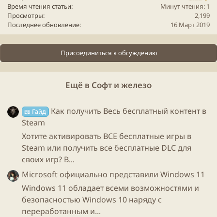
Время чтения статьи
Минут чтения: 1
Просмотры
2,199
Инвайт получить довольно просто - в телеграмме по
Последнее обновление
16 Март 2019
поиску аура найти группы, почти в каждой раздают
инвайты!
Присоединиться к обсуждению
Ещё в Софт и железо
Как получить Весь бесплатный контент в
📖 Гайд
Steam
Хотите активировать ВСЕ бесплатные игры в
Steam или получить все бесплатные DLC для
своих игр? В...
Microsoft официально представили Windows 11
Windows 11 обладает всеми возможностями и
безопасностью Windows 10 наряду с
переработанным и...