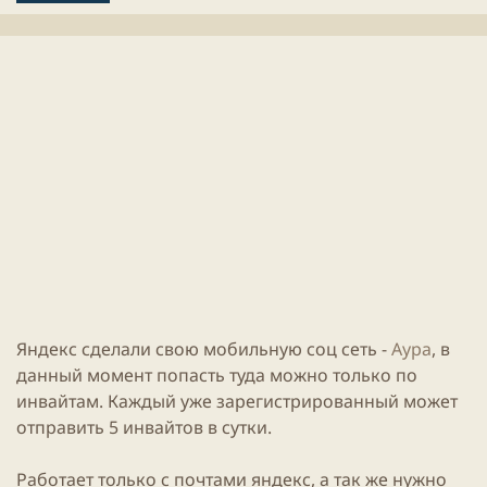
л
е
и
н
к
и
а
я
ц
с
и
т
и
а
т
ь
и
Яндекс сделали свою мобильную соц сеть -
Аура
, в
данный момент попасть туда можно только по
инвайтам. Каждый уже зарегистрированный может
отправить 5 инвайтов в сутки.
Работает только с почтами яндекс, а так же нужно