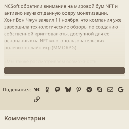
NCSoft
обратили внимание на мировой бум
NFT
и
активно изучают данную сферу монетизации.
Хонг Вон Чжун заявил 11 ноября, что компания уже
завершила технологические обзоры по созданию
собственной криптовалюты, доступной для ее
основанных на
NFT
многопользовательских
ролевых
онлайн
-игр (
MMORPG
).
«Мы также рассматриваем возможность
применения игровой модели «играй ради
Нажмите, чтобы читать дальше...
заработка» (
Play to Earn
) ко всем играм,
разработанным и распространяемым
NCSoft
», -
добавил Хонг.
Vk
Ok
Mastodon
Bluesky
Pinterest
Telegram
Skype
Электр
Go
Поделиться:
Ссылка
NCSoft
ожидает, что
игры
на основе
NFT
станут
новым катализатором роста ее бизнеса за счет
привлечения новых игроков и получения
Комментарии
комиссионных от управления обменом
NFT
.