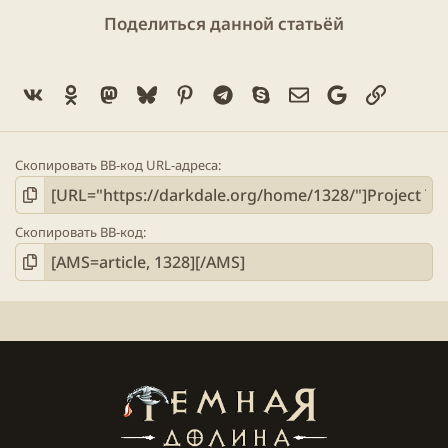
Поделиться данной статьёй
Vk
Ok
Mastodon
Bluesky
Pinterest
Telegram
Skype
Электронная поч
Google
Ссылка
Скопировать BB-код URL-адреса
Скопировать BB-код