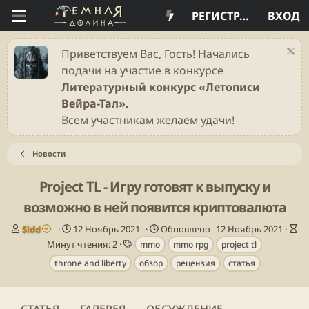
РЕГИСТРАЦИЯ
ВХОД
Приветствуем Вас, Гость! Начались
подачи на участие в конкурсе
Литературный конкурс «Летописи
Вейра-Тал».
Всем участникам желаем удачи!
Новости
Project TL - Игру готовят к выпуску и
возможно в ней появится криптовалюта
А
Д
В
Sidd
12 Ноябрь 2021
Обновлено
12 Ноябрь 2021
в
а
Т
р
Минут чтения: 2
mmo
mmo rpg
project tl
т
т
е
е
throne and liberty
обзор
рецензия
статья
о
а
г
м
р
п
и
я
у
ч
б
т
СТАТЬЯ
ГАЛЕРЕЯ
ОБСУЖДЕНИЕ