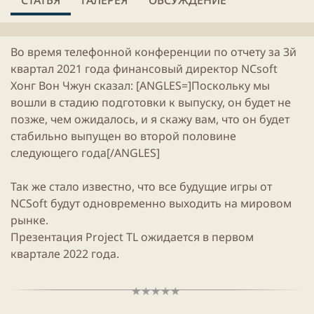
л
е
и
н
к
и
Во время телефонной конференции по отчету за 3й
а
я
ц
с
квартал
2021
года финансовый директор
NCsoft
и
т
Хонг Вон Чжун сказал: [ANGLES=]Поскольку мы
и
а
вошли в стадию подготовки к выпуску, он будет не
т
позже, чем ожидалось, и я скажу вам, что он будет
ь
и
стабильно выпущен во второй половине
следующего года[/ANGLES]
Так же стало известно, что все будущие
игры
от
NCSoft
будут одновременно выходить на мировом
рынке.
Презентация
Project TL
ожидается в первом
квартале 2022 года.