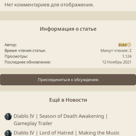
Нет комментариев для отображения.
NFT
- это токены на основе блокчейна, каждый из которых
представляет собой уникальный актив, такой как
произведение искусства, цифровой контент или медиа. Их
Информация о статье
нельзя воспроизводить, изменять или подделывать, тем
самым предоставляя владельцу полное право владения
цифровым активом.
Автор
Sidd
Время чтения статьи
Минут чтения: 2
Просмотры
1,124
Последнее обновление
12 Ноябрь 2021
Кто уже высказался за крипту в играх:
Присоединиться к обсуждению
NCSoft
Ubisoft
EA
Ещё в Новости
Epic
Games
Steam
¯\
(ツ)
/¯
Diablo IV | Season of Death Awakening |
Gameplay Trailer
Подумайте сами, если никакущая Mir4 собирает по
100 тысяч онлайна в стиме чисто за счет крипты, то
Diablo IV | Lord of Hatred | Making the Music