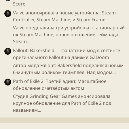
что будет с нормальными играми?
Score
Valve анонсировала новые устройства: Steam
Я считаю, что крипта даст прогресс загнивающим
Controller, Steam Machine, и Steam Frame
ММО
, и вернет им здоровую экономику и торговлю.
Valve представила три устройства: стационарный
Ведь долгое время нас лишали этого игрового
пк Steam Machine, новое поколение геймпада
элемента: дейлики, лимиты по гс, привязанный
Steam...
шмот, регулируемый фейковый аукцион и много
Fallout: Bakersfield — фанатский мод в сеттинге
всего прочего, что превращало
ММО
в жалкий
оригинального Fallout на движке GZDoom
сингльный огрызок, где напрочь отсутствовало
Автор мода Fallout: Bakersfield поделился новым
экономическое взаимодействие между игроками.
6-минутным роликом геймплея. Над модом...
Правило "вы ничем не владеете, даже если за это
Path of Exile 2: Третий эдикт. Масштабное
заплатили и вас забанят, если что-то продадите",
обновление с четвёртым актом
прочно въелось в сознание современных игроков.
Студия Grinding Gear Games анонсировала
крупное обновление для Path of Exile 2 под
Однако похоже наступает время, когда не мы, а нам
названием...
будут платить за
игры
! Вы рады? Или это все
очередной развод, чтобы набрать донаты? Пишите
в комментариях!